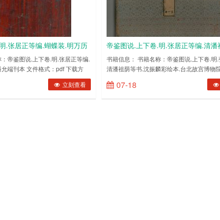
明.张居正等编.蝴蝶装.明万历
帝鉴图说.上下卷.明.张居正等编.清潘
PDF电子版下载
沈振麟彩绘本.台北故宫博物院藏 PD
：帝鉴图说.上下卷.明.张居正等编.
书籍信息： 书籍名称：帝鉴图说.上下卷.明.
允端刊本 文件格式：pdf 下载方
清潘祖荫等书.沈振麟彩绘本.台北故宫博物院
载
图：(图片有压缩，网盘下载后更清
式：pdf 下载方式：百度网盘内容截图：(
07-18
立刻查看
网盘下载后更清晰) ……