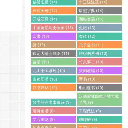
秘册汇函 (14)
十三经注疏 (14)
外销画册 (14)
康熙字典 (14)
开成石经 (14)
渊鉴类函 (14)
中国自然历史绘画 (13)
史记 (13)
四書 (13)
类经 (12)
詩 (12)
六子全书 (11)
钦定大清会典图 (11)
耕织图系列 (10)
普清 (10)
竹久夢二 (10)
北山十宝系列 (10)
寶刻叢編 (10)
崇祯历书 (10)
晋书 (10)
汉书评林 (10)
船山遗书 (10)
汉满蒙藏四体合璧大藏
分类补注李太白诗 (9)
全咒 (9)
唐诗画谱 (9)
工程做法 (9)
文心雕龙 (9)
總經解 (9)
钦定全唐文 (9)
三国志 (8)