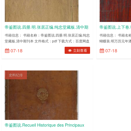
帝鉴图说.四册.明.张居正编.纯忠堂藏板.清中期
帝鉴图说.上下卷.
刊本 PDF电子版下载
元年潘允端刊本 
书籍信息： 书籍名称：帝鉴图说.四册.明.张居正编.纯忠
书籍信息： 书籍名称
堂藏板.清中期刊本 文件格式：pdf 下载方式：百度网盘
蝴蝶装.明万历元年潘
内容截图：(图片有压缩，网盘下载后更清晰) ……
式：百度网盘内容截
07-18
07-18
立刻查看
晰) ……
史料纪传
帝鉴图说.Recueil Historique des Principaux