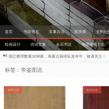
首页
书目书志
军事兵法
医学类
史料纪
绘画设计
诗词文集
金石书法
地理堪舆方志
现已整理数量30W册，海量古籍排队发布中，敬请关注！
标签：帝鉴图说
史料纪传
史料纪传