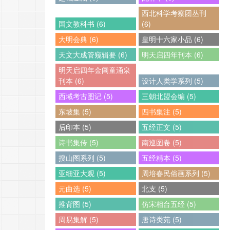
西北科学考察团丛刊
国文教科书 (6)
(6)
大明会典 (6)
皇明十六家小品 (6)
天文大成管窥辑要 (6)
明天启四年刊本 (6)
明天启四年金阊童涌泉
刊本 (6)
设计人类学系列 (5)
西域考古图记 (5)
三朝北盟会编 (5)
东坡集 (5)
四书集注 (5)
后印本 (5)
五经正文 (5)
诗书集传 (5)
南巡图卷 (5)
搜山图系列 (5)
五经精本 (5)
亚细亚大观 (5)
周培春民俗画系列 (5)
元曲选 (5)
北支 (5)
推背图 (5)
仿宋相台五经 (5)
周易集解 (5)
唐诗类苑 (5)