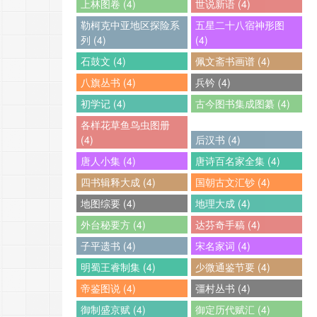
上林图卷 (4)
世说新语 (4)
勒柯克中亚地区探险系
五星二十八宿神形图
列 (4)
(4)
石鼓文 (4)
佩文斋书画谱 (4)
八旗丛书 (4)
兵钤 (4)
初学记 (4)
古今图书集成图纂 (4)
各样花草鱼鸟虫图册
(4)
后汉书 (4)
唐人小集 (4)
唐诗百名家全集 (4)
四书辑释大成 (4)
国朝古文汇钞 (4)
地图综要 (4)
地理大成 (4)
外台秘要方 (4)
达芬奇手稿 (4)
子平遗书 (4)
宋名家词 (4)
明蜀王睿制集 (4)
少微通鉴节要 (4)
帝鉴图说 (4)
彊村丛书 (4)
御制盛京赋 (4)
御定历代赋汇 (4)