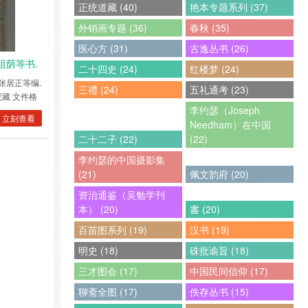
正统道藏 (40)
艳本专题系列 (37)
外销画专题 (36)
春秋 (35)
医心方 (31)
古逸丛书 (26)
祖荫等书.
二十四史 (24)
红楼梦 (24)
F电子版下
张居正等编.
三禮 (24)
五礼通考 (23)
藏 文件格
李约瑟（Joseph
图片有压缩，
立刻查看
Needham）在中国
二十二子 (22)
(22)
李约瑟的中国摄影集
(21)
佩文韵府 (20)
资治通鉴（吴勉学刊
本） (20)
書 (20)
百苗图系列 (19)
汉书 (19)
明史 (18)
硃批谕旨 (18)
三才图会 (17)
中国民间信仰 (17)
聊斋全图 (17)
佚存丛书 (15)