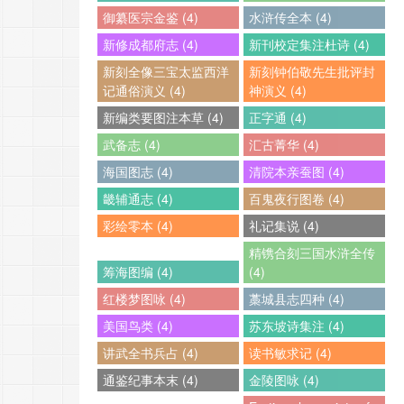
御纂医宗金鉴 (4)
水浒传全本 (4)
新修成都府志 (4)
新刊校定集注杜诗 (4)
新刻全像三宝太监西洋
新刻钟伯敬先生批评封
记通俗演义 (4)
神演义 (4)
新编类要图注本草 (4)
正字通 (4)
武备志 (4)
汇古菁华 (4)
海国图志 (4)
清院本亲蚕图 (4)
畿辅通志 (4)
百鬼夜行图卷 (4)
彩绘零本 (4)
礼记集说 (4)
精镌合刻三国水浒全传
筹海图编 (4)
(4)
红楼梦图咏 (4)
藁城县志四种 (4)
美国鸟类 (4)
苏东坡诗集注 (4)
讲武全书兵占 (4)
读书敏求记 (4)
通鉴纪事本末 (4)
金陵图咏 (4)