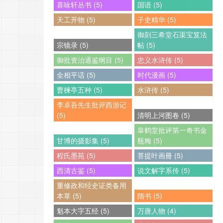
喜咏轩丛书 (5)
国语 (5)
天工开物 (5)
子史精华 (5)
御刻三希堂石渠宝笈法
宗镜录 (5)
帖 (5)
御批资治通鉴纲目 (5)
忠义水浒传 (5)
全相平话 (5)
时代漫画 (5)
曹楝亭五种 (5)
水浒传 (5)
李卓吾先生批评西游记
(5)
清明上河图卷 (5)
皐鹤堂批评第一奇书金
甘博的摄影集 (5)
瓶梅 (5)
程氏墨苑 (5)
菩提叶画冊 (5)
西清古鉴 (5)
说文解字系传 (5)
重修政和经史证类备用
本草 (5)
隋书 (5)
魁本大字五经 (5)
万唐人物 (4)