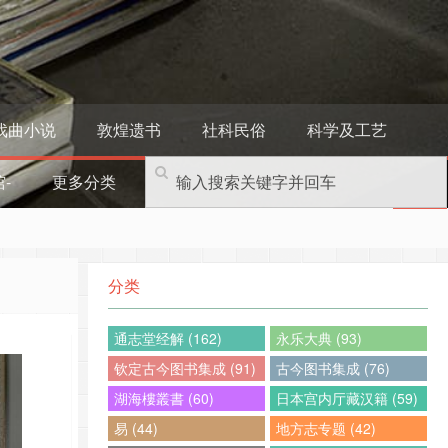
戏曲小说
敦煌遗书
社科民俗
科学及工艺
-
更多分类
分类
通志堂经解 (162)
永乐大典 (93)
钦定古今图书集成 (91)
古今图书集成 (76)
湖海樓叢書 (60)
日本宫内厅藏汉籍 (59)
易 (44)
地方志专题 (42)