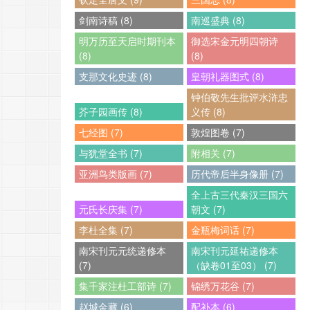
剑南诗稿 (8)
南巡盛典 (8)
明万历至天启时期刊本
御选宋金元明四朝诗
(8)
(8)
支那文化史迹 (8)
皇朝礼器图式 (8)
钟伯敬先生批评水浒忠
芥子园画传 (8)
义传 (8)
七经图 (7)
敦煌图卷 (7)
与犹堂全书 (7)
附相关 (7)
亚洲鸟类版画 (7)
历代帝后半身像册 (7)
全上古三代秦汉三国六
元氏长庆集 (7)
朝文 (7)
李杜全集 (7)
金瓶梅词话 (7)
南宋刊元元统递修本
南宋刊元延祐递修本
(7)
（缺卷01至03） (7)
集千家注杜工部诗 (7)
锦绣万花谷 (7)
赵城金藏 (6)
配补本 (6)