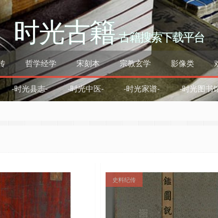
时光古籍
–古籍搜索下载平台
传
哲学经学
宋刻本
宗教玄学
影像类
-时光县志-
-时光中医-
-时光家谱-
-时光图书馆
史料纪传