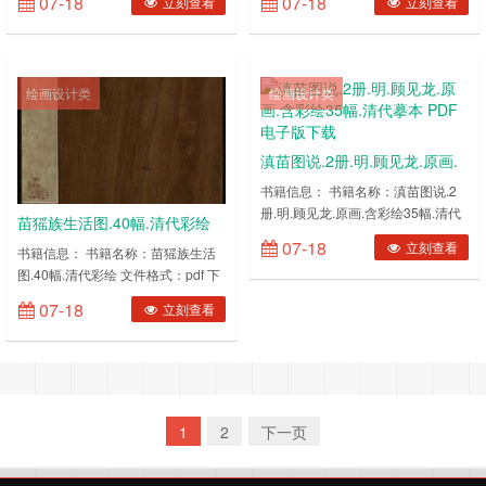
07-18
07-18
立刻查看
立刻查看
压缩，网盘下载后更清晰) ……
缩，网盘下载后更清晰) ……
绘画设计类
绘画设计类
滇苗图说.2册.明.顾见龙.原画.
含彩绘35幅.清代摹本 PDF电子
书籍信息： 书籍名称：滇苗图说.2
册.明.顾见龙.原画.含彩绘35幅.清代
版下载
苗猺族生活图.40幅.清代彩绘
摹本 文件格式：pdf 下载方式：百度
07-18
立刻查看
PDF电子版下载
书籍信息： 书籍名称：苗猺族生活
网盘内容截图：(图片有压缩，网盘
图.40幅.清代彩绘 文件格式：pdf 下
下载后更清晰) ……
载方式：百度网盘内容截图：(图片
07-18
立刻查看
有压缩，网盘下载后更清晰) ……
1
2
下一页