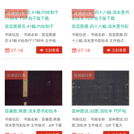
绘画设计类
绘画设计类
苗蛮图册页.41幅.约绘制于
苗蛮图册.四十八幅.清末墨书彩
1786年 PDF电子版下载
绘本 PDF电子版下载
书籍信息： 书籍名称：苗蛮图册
书籍信息： 书籍名称：苗蛮图册.四
页.41幅.约绘制于1786年 文件格
十八幅.清末墨书彩绘本 文件格式：
式：pdf 下载方式：百度网盘内容截
pdf 下载方式：百度网盘内容截图：
07-18
07-18
立刻查看
立刻查看
图：(图片有压缩，网盘下载后更清
(图片有压缩，网盘下载后更清晰)
晰) ……
……
绘画设计类
绘画设计类
苗蕃图.两册.清末墨书彩绘本
苗种图说.32图.清绘本 PDF电
PDF电子版下载
子版下载
书籍信息： 书籍名称：苗蕃图.两册.
书籍信息： 书籍名称：苗种图说.32
清末墨书彩绘本 文件格式：pdf 下载
图.清绘本 文件格式：pdf 下载方
方式：百度网盘内容截图：(图片有
式：百度网盘内容截图：(图片有压