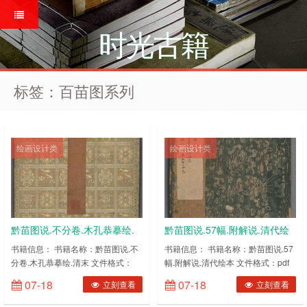
时光古籍
标签：百苗图系列
绘画设计类
绘画设计类
黔苗图说.不分卷.木孔恭摹绘.
黔苗图说.57幅.附解说.清代绘
清末 PDF电子版下载
本 PDF电子版下载
书籍信息： 书籍名称：黔苗图说.不
书籍信息： 书籍名称：黔苗图说.57
分卷.木孔恭摹绘.清末 文件格式：
幅.附解说.清代绘本 文件格式：pdf
pdf 下载方式：百度网盘内容截图：
下载方式：百度网盘内容截图：(图
07-18
07-18
立刻查看
立刻查看
(图片有压缩，网盘下载后更清晰)
片有压缩，网盘下载后更清晰) ……
……