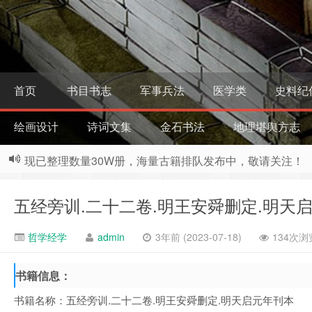
首页
书目书志
军事兵法
医学类
史料纪
绘画设计
诗词文集
金石书法
地理堪舆方志
现已整理数量30W册，海量古籍排队发布中，敬请关注！
五经旁训.二十二卷.明王安舜删定.明天启
哲学经学
admin
3年前 (2023-07-18)
134次浏
书籍信息：
书籍名称：五经旁训.二十二卷.明王安舜删定.明天启元年刊本