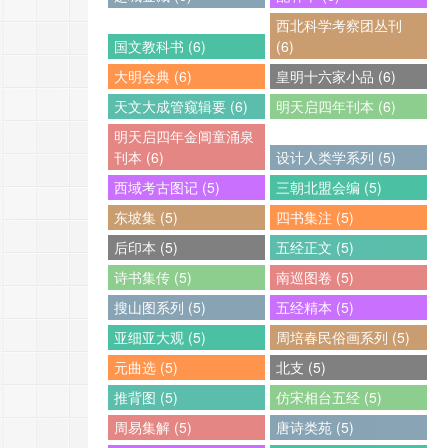
西北科学考察团丛刊
国文教科书 (6)
(6)
大明会典 (6)
皇明十六家小品 (6)
天文大成管窥辑要 (6)
明天启四年刊本 (6)
明天启四年金阊童涌泉
刊本 (6)
设计人类学系列 (5)
西域考古图记 (5)
三朝北盟会编 (5)
东坡集 (5)
四书集注 (5)
后印本 (5)
五经正文 (5)
诗书集传 (5)
南巡图卷 (5)
搜山图系列 (5)
五经精本 (5)
亚细亚大观 (5)
周培春民俗画系列 (5)
元曲选 (5)
北支 (5)
推背图 (5)
仿宋相台五经 (5)
周易集解 (5)
唐诗类苑 (5)