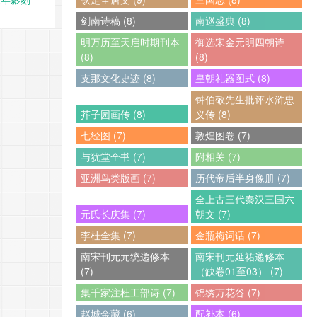
剑南诗稿 (8)
南巡盛典 (8)
明万历至天启时期刊本
御选宋金元明四朝诗
(8)
(8)
支那文化史迹 (8)
皇朝礼器图式 (8)
钟伯敬先生批评水浒忠
芥子园画传 (8)
义传 (8)
七经图 (7)
敦煌图卷 (7)
与犹堂全书 (7)
附相关 (7)
亚洲鸟类版画 (7)
历代帝后半身像册 (7)
全上古三代秦汉三国六
元氏长庆集 (7)
朝文 (7)
李杜全集 (7)
金瓶梅词话 (7)
南宋刊元元统递修本
南宋刊元延祐递修本
(7)
（缺卷01至03） (7)
集千家注杜工部诗 (7)
锦绣万花谷 (7)
赵城金藏 (6)
配补本 (6)