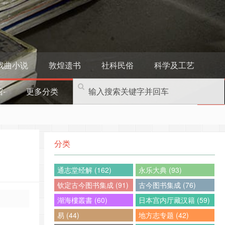
戏曲小说
敦煌遗书
社科民俗
科学及工艺
-
更多分类
分类
通志堂经解 (162)
永乐大典 (93)
钦定古今图书集成 (91)
古今图书集成 (76)
湖海樓叢書 (60)
日本宫内厅藏汉籍 (59)
易 (44)
地方志专题 (42)