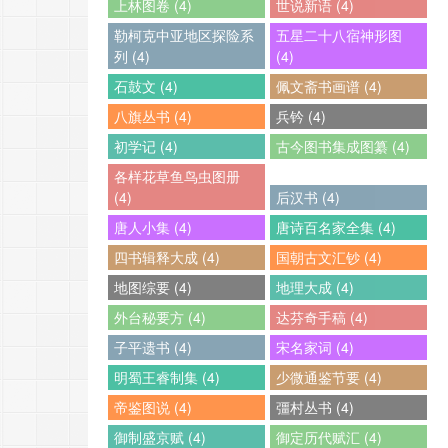
上林图卷 (4)
世说新语 (4)
勒柯克中亚地区探险系
五星二十八宿神形图
列 (4)
(4)
石鼓文 (4)
佩文斋书画谱 (4)
八旗丛书 (4)
兵钤 (4)
初学记 (4)
古今图书集成图纂 (4)
各样花草鱼鸟虫图册
(4)
后汉书 (4)
唐人小集 (4)
唐诗百名家全集 (4)
四书辑释大成 (4)
国朝古文汇钞 (4)
地图综要 (4)
地理大成 (4)
外台秘要方 (4)
达芬奇手稿 (4)
子平遗书 (4)
宋名家词 (4)
明蜀王睿制集 (4)
少微通鉴节要 (4)
帝鉴图说 (4)
彊村丛书 (4)
御制盛京赋 (4)
御定历代赋汇 (4)