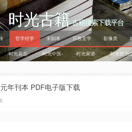
时光古籍
–古籍搜索下载平台
传
哲学经学
宋刻本
宗教玄学
影像类
-时光县志-
-时光中医-
-时光家谱-
-时光图书馆
元年刊本 PDF电子版下载
览