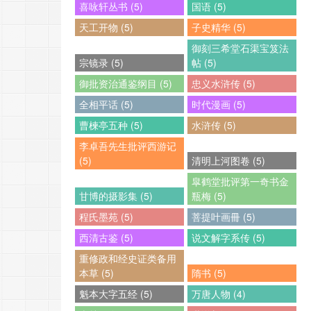
喜咏轩丛书 (5)
国语 (5)
天工开物 (5)
子史精华 (5)
御刻三希堂石渠宝笈法
宗镜录 (5)
帖 (5)
御批资治通鉴纲目 (5)
忠义水浒传 (5)
全相平话 (5)
时代漫画 (5)
曹楝亭五种 (5)
水浒传 (5)
李卓吾先生批评西游记
(5)
清明上河图卷 (5)
皐鹤堂批评第一奇书金
甘博的摄影集 (5)
瓶梅 (5)
程氏墨苑 (5)
菩提叶画冊 (5)
西清古鉴 (5)
说文解字系传 (5)
重修政和经史证类备用
本草 (5)
隋书 (5)
魁本大字五经 (5)
万唐人物 (4)