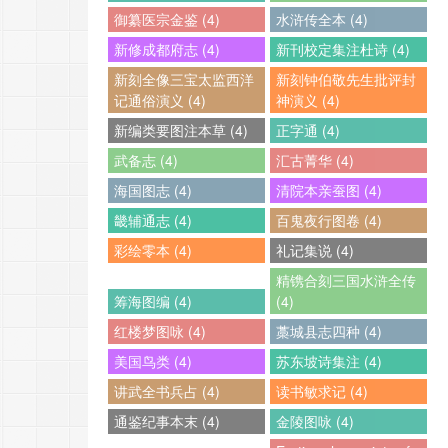
御纂医宗金鉴 (4)
水浒传全本 (4)
新修成都府志 (4)
新刊校定集注杜诗 (4)
新刻全像三宝太监西洋
新刻钟伯敬先生批评封
记通俗演义 (4)
神演义 (4)
新编类要图注本草 (4)
正字通 (4)
武备志 (4)
汇古菁华 (4)
海国图志 (4)
清院本亲蚕图 (4)
畿辅通志 (4)
百鬼夜行图卷 (4)
彩绘零本 (4)
礼记集说 (4)
精镌合刻三国水浒全传
筹海图编 (4)
(4)
红楼梦图咏 (4)
藁城县志四种 (4)
美国鸟类 (4)
苏东坡诗集注 (4)
讲武全书兵占 (4)
读书敏求记 (4)
通鉴纪事本末 (4)
金陵图咏 (4)