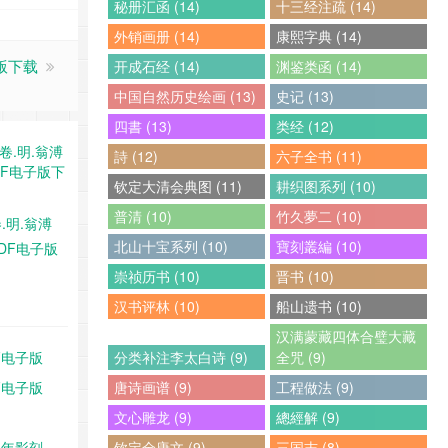
秘册汇函 (14)
十三经注疏 (14)
外销画册 (14)
康熙字典 (14)
子版下载
开成石经 (14)
渊鉴类函 (14)
中国自然历史绘画 (13)
史记 (13)
四書 (13)
类经 (12)
詩 (12)
六子全书 (11)
钦定大清会典图 (11)
耕织图系列 (10)
普清 (10)
竹久夢二 (10)
.明.翁溥
北山十宝系列 (10)
寶刻叢編 (10)
DF电子版
崇祯历书 (10)
晋书 (10)
汉书评林 (10)
船山遗书 (10)
汉满蒙藏四体合璧大藏
F电子版
分类补注李太白诗 (9)
全咒 (9)
F电子版
唐诗画谱 (9)
工程做法 (9)
文心雕龙 (9)
總經解 (9)
三年影刻
钦定全唐文 (9)
三国志 (8)