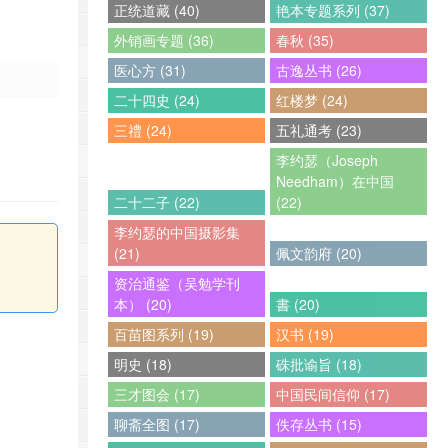
正统道藏 (40)
艳本专题系列 (37)
外销画专题 (36)
春秋 (35)
医心方 (31)
古逸丛书 (26)
二十四史 (24)
红楼梦 (24)
三禮 (24)
五礼通考 (23)
李约瑟（Joseph
Needham）在中国
二十二子 (22)
(22)
李约瑟的中国摄影集
(21)
佩文韵府 (20)
资治通鉴（吴勉学刊
本） (20)
書 (20)
百苗图系列 (19)
汉书 (19)
明史 (18)
硃批谕旨 (18)
三才图会 (17)
中国民间信仰 (17)
聊斋全图 (17)
佚存丛书 (15)