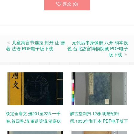
喜欢 (
0
)
儿童寓言节选拉·封丹.让.德
元代后半身像册.八开.绢本设
著.法语 PDF电子版下载
色.台北故宫博物院藏 PDF电子
版下载
钦定全唐文.册201至225.一千
醉古堂剑扫.12卷.明陆绍珩
卷.首四卷.清.董诰等辑.清嘉庆
撰.1853年和刊本 PDF电子版下
十九年武英殿刊本 PDF电子版
载