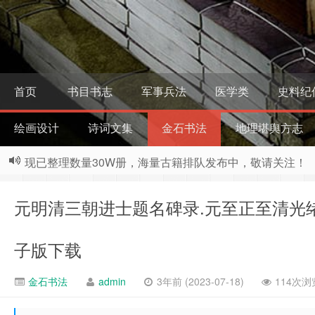
首页
书目书志
军事兵法
医学类
史料纪
绘画设计
诗词文集
金石书法
地理堪舆方志
现已整理数量30W册，海量古籍排队发布中，敬请关注！
元明清三朝进士题名碑录.元至正至清光绪
子版下载
金石书法
admin
3年前 (2023-07-18)
114次浏