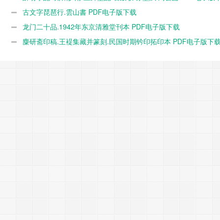
载
古文字琵琶行.雲山書 PDF电子版下载
龙门二十品.1942年东京清雅堂刊本 PDF电子版下载
麋研斋印稿.王褆集藏并篆刻.民国时期钤印拓印本 PDF电子版下