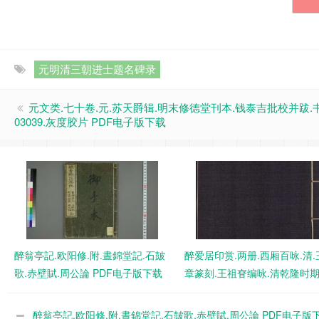
元明清三朝进士题名碑录
元文类.七十卷.元.苏天爵辑.明末修德堂刊本.钱泰吉批校并跋.
03039.灰度胶片 PDF电子版下载
醉翁亭記.欧阳修.附.晝錦堂記.石皷
醉爱居印赏.两册.西厢百咏.清.
歌.赤壁賦.周公論 PDF电子版下载
章篆刻.王祖眘编咏.清乾隆时
本 PDF电子版下载
醉翁亭記.欧阳修.附.晝錦堂記.石皷歌.赤壁賦.周公論 PDF电子版