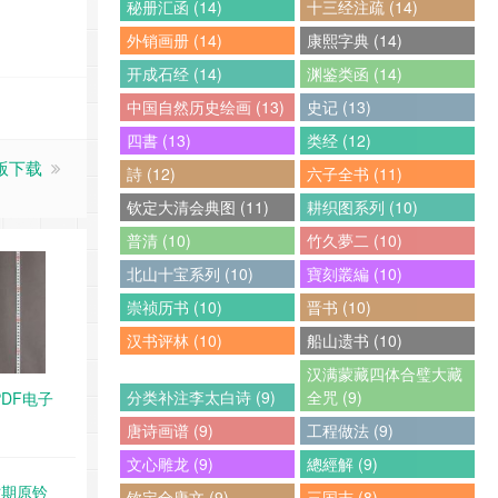
秘册汇函 (14)
十三经注疏 (14)
外销画册 (14)
康熙字典 (14)
开成石经 (14)
渊鉴类函 (14)
中国自然历史绘画 (13)
史记 (13)
四書 (13)
类经 (12)
子版下载
詩 (12)
六子全书 (11)
钦定大清会典图 (11)
耕织图系列 (10)
普清 (10)
竹久夢二 (10)
北山十宝系列 (10)
寶刻叢編 (10)
崇祯历书 (10)
晋书 (10)
汉书评林 (10)
船山遗书 (10)
汉满蒙藏四体合璧大藏
分类补注李太白诗 (9)
全咒 (9)
PDF电子
唐诗画谱 (9)
工程做法 (9)
文心雕龙 (9)
總經解 (9)
时期原钤
钦定全唐文 (9)
三国志 (8)