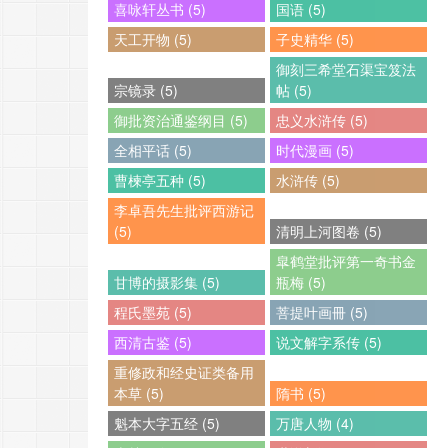
喜咏轩丛书 (5)
国语 (5)
天工开物 (5)
子史精华 (5)
御刻三希堂石渠宝笈法
宗镜录 (5)
帖 (5)
御批资治通鉴纲目 (5)
忠义水浒传 (5)
全相平话 (5)
时代漫画 (5)
曹楝亭五种 (5)
水浒传 (5)
李卓吾先生批评西游记
(5)
清明上河图卷 (5)
皐鹤堂批评第一奇书金
甘博的摄影集 (5)
瓶梅 (5)
程氏墨苑 (5)
菩提叶画冊 (5)
西清古鉴 (5)
说文解字系传 (5)
重修政和经史证类备用
本草 (5)
隋书 (5)
魁本大字五经 (5)
万唐人物 (4)