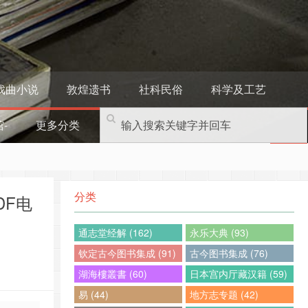
戏曲小说
敦煌遗书
社科民俗
科学及工艺
-
更多分类
分类
DF电
通志堂经解 (162)
永乐大典 (93)
钦定古今图书集成 (91)
古今图书集成 (76)
湖海樓叢書 (60)
日本宫内厅藏汉籍 (59)
易 (44)
地方志专题 (42)