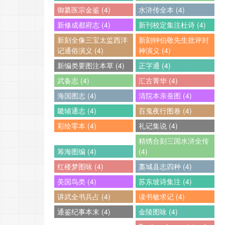
御纂医宗金鉴 (4)
水浒传全本 (4)
新修成都府志 (4)
新刊校定集注杜诗 (4)
新刻全像三宝太监西洋
新刻钟伯敬先生批评封
记通俗演义 (4)
神演义 (4)
新编类要图注本草 (4)
正字通 (4)
武备志 (4)
汇古菁华 (4)
海国图志 (4)
清院本亲蚕图 (4)
畿辅通志 (4)
百鬼夜行图卷 (4)
彩绘零本 (4)
礼记集说 (4)
精镌合刻三国水浒全传
筹海图编 (4)
(4)
红楼梦图咏 (4)
藁城县志四种 (4)
美国鸟类 (4)
苏东坡诗集注 (4)
讲武全书兵占 (4)
读书敏求记 (4)
通鉴纪事本末 (4)
金陵图咏 (4)