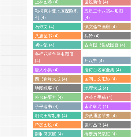
上林图卷 (4)
世说新语 (4)
勒柯克中亚地区探险系
五星二十八宿神形图
列 (4)
(4)
石鼓文 (4)
佩文斋书画谱 (4)
八旗丛书 (4)
兵钤 (4)
初学记 (4)
古今图书集成图纂 (4)
各样花草鱼鸟虫图册
(4)
后汉书 (4)
唐人小集 (4)
唐诗百名家全集 (4)
四书辑释大成 (4)
国朝古文汇钞 (4)
地图综要 (4)
地理大成 (4)
外台秘要方 (4)
达芬奇手稿 (4)
子平遗书 (4)
宋名家词 (4)
明蜀王睿制集 (4)
少微通鉴节要 (4)
帝鉴图说 (4)
彊村丛书 (4)
御制盛京赋 (4)
御定历代赋汇 (4)