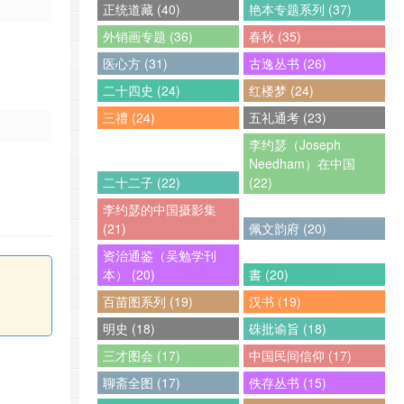
正统道藏 (40)
艳本专题系列 (37)
外销画专题 (36)
春秋 (35)
医心方 (31)
古逸丛书 (26)
二十四史 (24)
红楼梦 (24)
三禮 (24)
五礼通考 (23)
李约瑟（Joseph
Needham）在中国
二十二子 (22)
(22)
李约瑟的中国摄影集
(21)
佩文韵府 (20)
资治通鉴（吴勉学刊
本） (20)
書 (20)
百苗图系列 (19)
汉书 (19)
明史 (18)
硃批谕旨 (18)
三才图会 (17)
中国民间信仰 (17)
聊斋全图 (17)
佚存丛书 (15)