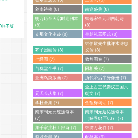
剑南诗稿 (8)
南巡盛典 (8)
明万历至天启时期刊本
御选宋金元明四朝诗
(8)
(8)
F电子版
支那文化史迹 (8)
皇朝礼器图式 (8)
钟伯敬先生批评水浒忠
芥子园画传 (8)
义传 (8)
七经图 (7)
敦煌图卷 (7)
与犹堂全书 (7)
附相关 (7)
亚洲鸟类版画 (7)
历代帝后半身像册 (7)
全上古三代秦汉三国六
元氏长庆集 (7)
朝文 (7)
李杜全集 (7)
金瓶梅词话 (7)
南宋刊元元统递修本
南宋刊元延祐递修本
(7)
（缺卷01至03） (7)
集千家注杜工部诗 (7)
锦绣万花谷 (7)
赵城金藏 (6)
配补本 (6)