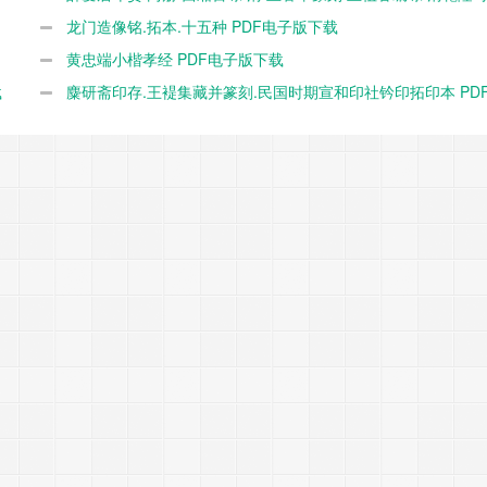
本 PDF电子版下载
龙门造像铭.拓本.十五种 PDF电子版下载
黄忠端小楷孝经 PDF电子版下载
载
麋研斋印存.王褆集藏并篆刻.民国时期宣和印社钤印拓印本 PD
下载