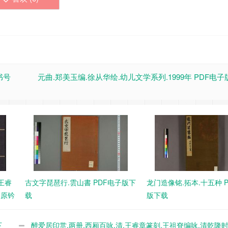
书号
元曲.郑美玉编.徐从华绘.幼儿文学系列.1999年 PDF电
王睿
古文字琵琶行.雲山書 PDF电子版下
龙门造像铭.拓本.十五种 
期原钤
载
版下载
下
醉爱居印赏.两册.西厢百咏.清.王睿章篆刻.王祖眘编咏.清乾隆