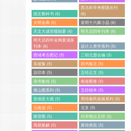
西北科学考察团丛刊
国文教科书 (6)
(6)
大明会典 (6)
皇明十六家小品 (6)
天文大成管窥辑要 (6)
明天启四年刊本 (6)
明天启四年金阊童涌泉
刊本 (6)
设计人类学系列 (5)
西域考古图记 (5)
三朝北盟会编 (5)
东坡集 (5)
四书集注 (5)
后印本 (5)
五经正文 (5)
诗书集传 (5)
南巡图卷 (5)
搜山图系列 (5)
五经精本 (5)
亚细亚大观 (5)
周培春民俗画系列 (5)
元曲选 (5)
北支 (5)
推背图 (5)
仿宋相台五经 (5)
周易集解 (5)
唐诗类苑 (5)