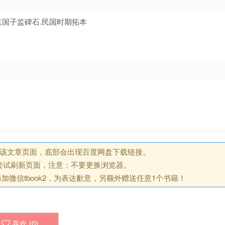
京国子监碑石.民国时期拓本
回该文章页面，底部会出现百度网盘下载链接。
尝试刷新页面，注意：不要更换浏览器。
微信tbook2，为表达歉意，另额外赠送任意1个书籍！
喜欢 (
0
)