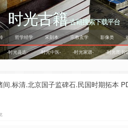
时光古籍
–古籍搜索下载平台
传
哲学经学
宋刻本
宗教玄学
影像类
-时光县志-
-时光中医-
-时光家谱-
-时光图书馆
间.标清.北京国子监碑石.民国时期拓本 P
览