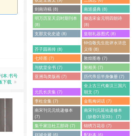
剑南诗稿 (8)
南巡盛典 (8)
明万历至天启时期刊本
御选宋金元明四朝诗
(8)
(8)
支那文化史迹 (8)
皇朝礼器图式 (8)
钟伯敬先生批评水浒忠
芥子园画传 (8)
义传 (8)
七经图 (7)
敦煌图卷 (7)
与犹堂全书 (7)
附相关 (7)
刊本.书号
亚洲鸟类版画 (7)
历代帝后半身像册 (7)
子版下载
全上古三代秦汉三国六
元氏长庆集 (7)
朝文 (7)
李杜全集 (7)
金瓶梅词话 (7)
南宋刊元元统递修本
南宋刊元延祐递修本
(7)
（缺卷01至03） (7)
集千家注杜工部诗 (7)
锦绣万花谷 (7)
赵城金藏 (6)
配补本 (6)