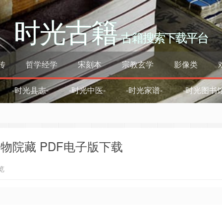
时光古籍
–古籍搜索下载平台
传
哲学经学
宋刻本
宗教玄学
影像类
-时光县志-
-时光中医-
-时光家谱-
-时光图书馆
物院藏 PDF电子版下载
览