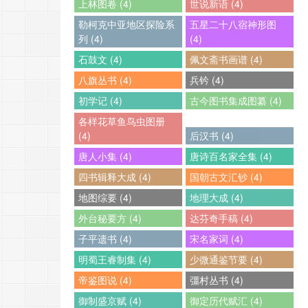
上林图卷 (4)
世说新语 (4)
勒柯克中亚地区探险系
五星二十八宿神形图
列 (4)
(4)
石鼓文 (4)
佩文斋书画谱 (4)
八旗丛书 (4)
兵钤 (4)
初学记 (4)
古今图书集成图纂 (4)
各样花草鱼鸟虫图册
(4)
后汉书 (4)
唐人小集 (4)
唐诗百名家全集 (4)
四书辑释大成 (4)
国朝古文汇钞 (4)
地图综要 (4)
地理大成 (4)
外台秘要方 (4)
达芬奇手稿 (4)
子平遗书 (4)
宋名家词 (4)
明蜀王睿制集 (4)
少微通鉴节要 (4)
帝鉴图说 (4)
彊村丛书 (4)
御制盛京赋 (4)
御定历代赋汇 (4)