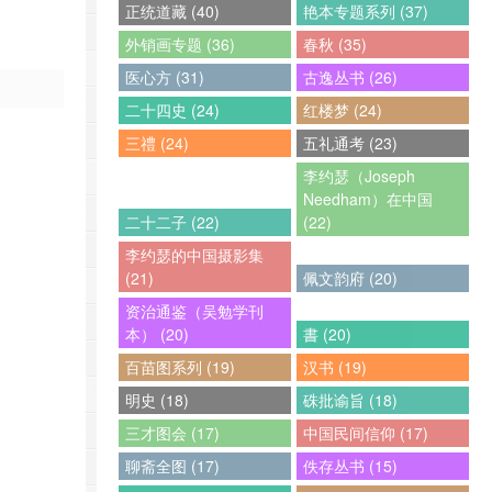
正统道藏 (40)
艳本专题系列 (37)
外销画专题 (36)
春秋 (35)
医心方 (31)
古逸丛书 (26)
二十四史 (24)
红楼梦 (24)
三禮 (24)
五礼通考 (23)
李约瑟（Joseph
Needham）在中国
二十二子 (22)
(22)
李约瑟的中国摄影集
(21)
佩文韵府 (20)
资治通鉴（吴勉学刊
本） (20)
書 (20)
百苗图系列 (19)
汉书 (19)
明史 (18)
硃批谕旨 (18)
三才图会 (17)
中国民间信仰 (17)
聊斋全图 (17)
佚存丛书 (15)