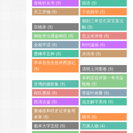
喜咏轩丛书 (5)
国语 (5)
天工开物 (5)
子史精华 (5)
御刻三希堂石渠宝笈法
宗镜录 (5)
帖 (5)
御批资治通鉴纲目 (5)
忠义水浒传 (5)
全相平话 (5)
时代漫画 (5)
曹楝亭五种 (5)
水浒传 (5)
李卓吾先生批评西游记
(5)
清明上河图卷 (5)
皐鹤堂批评第一奇书金
甘博的摄影集 (5)
瓶梅 (5)
程氏墨苑 (5)
菩提叶画冊 (5)
西清古鉴 (5)
说文解字系传 (5)
重修政和经史证类备用
本草 (5)
隋书 (5)
魁本大字五经 (5)
万唐人物 (4)