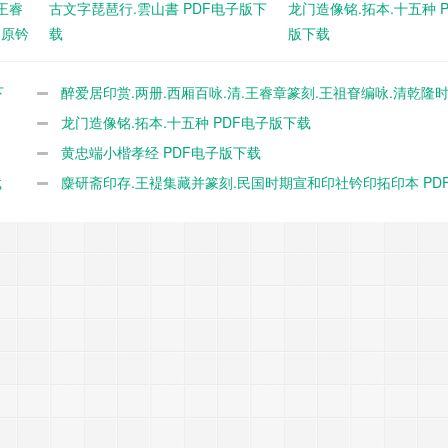
王睿
古文字琵琶行.雲山書 PDF电子版下
龙门造像铭.拓本.十五种 
期原钤
载
版下载
下
醉爱居印赏.两册.西厢百咏.清.王睿章篆刻.王祖眘编咏.清乾隆
本 PDF电子版下载
龙门造像铭.拓本.十五种 PDF电子版下载
黄忠端小楷孝经 PDF电子版下载
载
麋研斋印存.王褆集藏并篆刻.民国时期宣和印社钤印拓印本 PD
下载