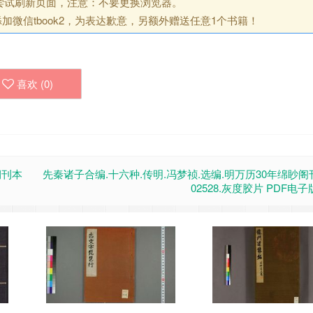
尝试刷新页面，注意：不要更换浏览器。
微信tbook2，为表达歉意，另额外赠送任意1个书籍！
喜欢 (
0
)
期刊本
先秦诸子合编.十六种.传明.冯梦祯.选编.明万历30年绵眇阁
02528.灰度胶片 PDF电