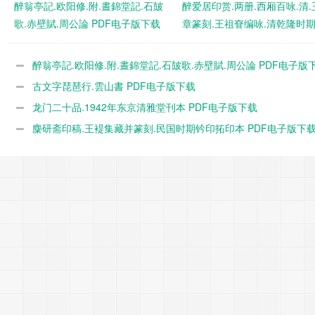
醉翁亭記.欧阳修.附.晝錦堂記.石皷
醉爱居印赏.两册.西厢百咏.清.
歌.赤壁賦.周公論 PDF电子版下载
章篆刻.王祖眘编咏.清乾隆时
本 PDF电子版下载
醉翁亭記.欧阳修.附.晝錦堂記.石皷歌.赤壁賦.周公論 PDF电子版
载
古文字琵琶行.雲山書 PDF电子版下载
龙门二十品.1942年东京清雅堂刊本 PDF电子版下载
麋研斋印稿.王褆集藏并篆刻.民国时期钤印拓印本 PDF电子版下