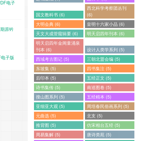
PDF电子
西北科学考察团丛刊
国文教科书 (6)
(6)
大明会典 (6)
皇明十六家小品 (6)
时期原钤
天文大成管窥辑要 (6)
明天启四年刊本 (6)
明天启四年金阊童涌泉
刊本 (6)
设计人类学系列 (5)
F电子版
西域考古图记 (5)
三朝北盟会编 (5)
东坡集 (5)
四书集注 (5)
后印本 (5)
五经正文 (5)
诗书集传 (5)
南巡图卷 (5)
搜山图系列 (5)
五经精本 (5)
亚细亚大观 (5)
周培春民俗画系列 (5)
元曲选 (5)
北支 (5)
推背图 (5)
仿宋相台五经 (5)
周易集解 (5)
唐诗类苑 (5)