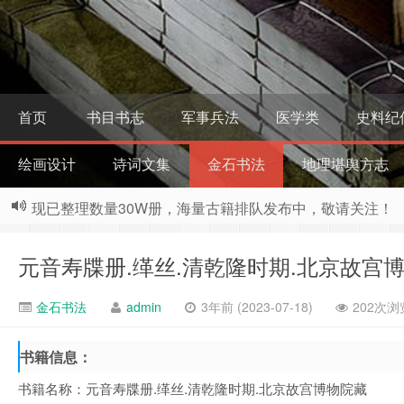
首页
书目书志
军事兵法
医学类
史料纪
绘画设计
诗词文集
金石书法
地理堪舆方志
现已整理数量30W册，海量古籍排队发布中，敬请关注！
元音寿牒册.缂丝.清乾隆时期.北京故宫博
金石书法
admin
3年前 (2023-07-18)
202次浏
书籍信息：
书籍名称：元音寿牒册.缂丝.清乾隆时期.北京故宫博物院藏