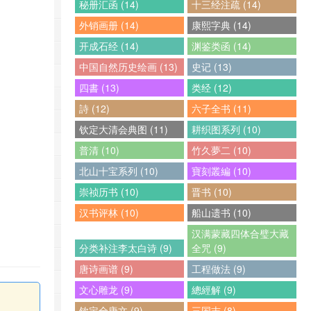
秘册汇函 (14)
十三经注疏 (14)
外销画册 (14)
康熙字典 (14)
开成石经 (14)
渊鉴类函 (14)
中国自然历史绘画 (13)
史记 (13)
四書 (13)
类经 (12)
詩 (12)
六子全书 (11)
钦定大清会典图 (11)
耕织图系列 (10)
普清 (10)
竹久夢二 (10)
北山十宝系列 (10)
寶刻叢編 (10)
崇祯历书 (10)
晋书 (10)
汉书评林 (10)
船山遗书 (10)
汉满蒙藏四体合璧大藏
分类补注李太白诗 (9)
全咒 (9)
唐诗画谱 (9)
工程做法 (9)
文心雕龙 (9)
總經解 (9)
钦定全唐文 (9)
三国志 (8)