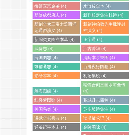
御纂医宗金鉴 (4)
水浒传全本 (4)
新修成都府志 (4)
新刊校定集注杜诗 (4)
新刻全像三宝太监西洋
新刻钟伯敬先生批评封
记通俗演义 (4)
神演义 (4)
新编类要图注本草 (4)
正字通 (4)
武备志 (4)
汇古菁华 (4)
海国图志 (4)
清院本亲蚕图 (4)
畿辅通志 (4)
百鬼夜行图卷 (4)
彩绘零本 (4)
礼记集说 (4)
精镌合刻三国水浒全传
筹海图编 (4)
(4)
红楼梦图咏 (4)
藁城县志四种 (4)
美国鸟类 (4)
苏东坡诗集注 (4)
讲武全书兵占 (4)
读书敏求记 (4)
通鉴纪事本末 (4)
金陵图咏 (4)