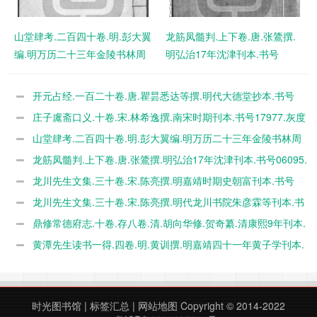
山堂肆考.二百四十卷.明.彭大翼
龙筋凤髓判.上下卷.唐.张鷟撰.
编.明万历二十三年金陵书林周
明弘治17年沈津刊本.书号
显刊本.灰度胶片 PDF电子版下
06095.灰度胶片 PDF电子版下
载
载
开元占经.一百二十卷.唐.瞿昙悉达等撰.明代大德堂抄本.书号
08167.灰度胶片 PDF电子版下载
庄子鬳斋口义.十卷.宋.林希逸撰.南宋时期刊本.书号17977.灰度
胶片 PDF电子版下载
山堂肆考.二百四十卷.明.彭大翼编.明万历二十三年金陵书林周
显刊本.灰度胶片 PDF电子版下载
龙筋凤髓判.上下卷.唐.张鷟撰.明弘治17年沈津刊本.书号06095.
灰度胶片 PDF电子版下载
龙川先生文集.三十卷.宋.陈亮撰.明嘉靖时期史朝富刊本.书号
13902.灰度胶片 PDF电子版下载
龙川先生文集.三十卷.宋.陈亮撰.明代龙川书院朱彦霖等刊本.书
号07076.灰度胶片 PDF电子版下载
鼎修常德府志.十卷.存八卷.清.胡向华修.贺奇纂.清康熙9年刊本.
书号A05089.灰度胶片 PDF电子版下载
黄潭先生读书一得.四卷.明.黄训撰.明嘉靖四十一年黄子学刊本.
灰度胶片 PDF电子版下载
时光图书馆
|
标签汇总
|
网站地图
Copyright © 2014-2022