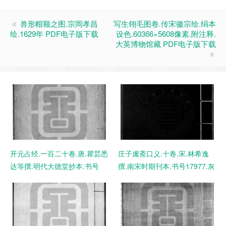
兽形帽额之图.宗岡孝昌
写生翎毛图卷.传宋徽宗绘.绢本
绘.1629年 PDF电子版下载
设色.60366×5608像素.附注释.
大英博物馆藏 PDF电子版下载
开元占经.一百二十卷.唐.瞿昙悉
庄子鬳斋口义.十卷.宋.林希逸
达等撰.明代大德堂抄本.书号
撰.南宋时期刊本.书号17977.灰
08167.灰度胶片 PDF电子版下
度胶片 PDF电子版下载
载