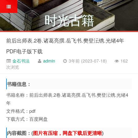
时光古籍
前后出师表.2卷.诸葛亮撰.岳飞书.樊登沄镌.光绪4年
PDF电子版下载
金石书法
admin
3年前 (2023-07-18)
162
次浏览
书籍信息：
书籍名称：前后出师表.2卷.诸葛亮撰.岳飞书.樊登沄镌.光绪4
年
文件格式：pdf
下载方式：百度网盘
内容截图：(
图片有压缩，网盘下载后更清晰
)