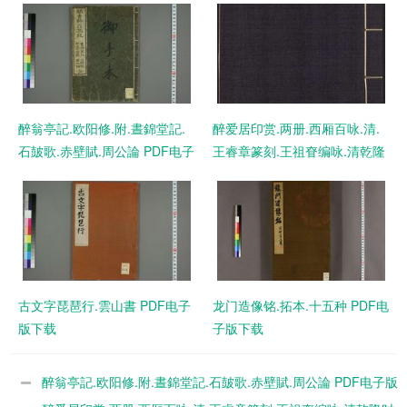
醉翁亭記.欧阳修.附.晝錦堂記.
醉爱居印赏.两册.西厢百咏.清.
石皷歌.赤壁賦.周公論 PDF电子
王睿章篆刻.王祖眘编咏.清乾隆
版下载
时期原钤本 PDF电子版下载
古文字琵琶行.雲山書 PDF电子
龙门造像铭.拓本.十五种 PDF电
版下载
子版下载
醉翁亭記.欧阳修.附.晝錦堂記.石皷歌.赤壁賦.周公論 PDF电子版