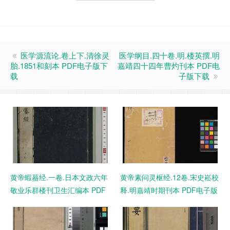
医学源流论.卷上下.清徐灵
医学纲目.四十卷.明.楼英撰.明
胎.1851和刻本 PDF电子版下
嘉靖四十四年曹灼刊本 PDF电
载
子版下载
黄帝蝦蟇经.一卷.日本文政六年
黄帝素问灵枢经.12卷.宋史崧校
敬业乐群楼刊卫生汇编本 PDF
释.明嘉靖时期刊本 PDF电子版
电子版下载
下载