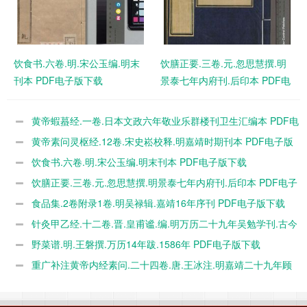
饮食书.六卷.明.宋公玉编.明末
饮膳正要.三卷.元.忽思慧撰.明
刊本 PDF电子版下载
景泰七年内府刊.后印本 PDF电
子版下载
黄帝蝦蟇经.一卷.日本文政六年敬业乐群楼刊卫生汇编本 PDF电
子版下载
黄帝素问灵枢经.12卷.宋史崧校释.明嘉靖时期刊本 PDF电子版
下载
饮食书.六卷.明.宋公玉编.明末刊本 PDF电子版下载
饮膳正要.三卷.元.忽思慧撰.明景泰七年内府刊.后印本 PDF电子
版下载
食品集.2卷附录1卷.明吴禄辑.嘉靖16年序刊 PDF电子版下载
针灸甲乙经.十二卷.晋.皇甫谧.编.明万历二十九年吴勉学刊.古今
医统正脉全书本 PDF电子版下载
野菜谱.明.王磐撰.万历14年跋.1586年 PDF电子版下载
重广补注黄帝内经素问.二十四卷.唐.王冰注.明嘉靖二十九年顾
从德覆宋刊本.杨守敬手书题记 PDF电子版下载