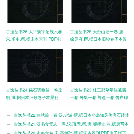
古逸丛书26.太平寰宇记残六卷.
古逸丛书25.天台山记一卷.唐.
宋.乐史.撰.据宋本景刊 PDF电
徐灵府.撰.据日本旧钞卷子本景
子版下载
刊 PDF电子版下载
古逸丛书24.碣石调幽兰一卷丘
古逸丛书23.杜工部草堂注笺四
明.撰.据日本旧钞卷子本景刊
十卷.外集一卷.补遗十卷.传序碑
PDF电子版下载
铭一卷.目录二卷.年谱二卷.诗话
二卷.宋.鲁言.辑.宋.蔡梦弼.会
古逸丛书22.急就篇一卷.汉.史游.撰.据日本小岛知足仿唐石经体
笺.宋.黄鹤.集注补遗.据宋麻沙
写本景刊 PDF电子版下载
古逸丛书21.汉书食货志一卷.汉.班固.撰.唐.颜师古.注.据唐写本
本景刊.补遗据高丽翻刊本景刊
景刊 PDF电子版下载
古逸丛书20.史略六卷.宋.高似孙.撰.据宋本景刊 PDF电子版下