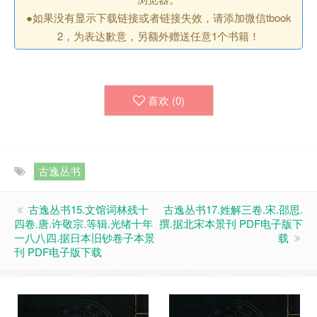
●如果没有显示下载链接或者链接失效，请添加微信tbook
2，为表达歉意，另额外赠送任意1个书籍！
喜欢 (
0
)
古逸丛书
古逸丛书15.文馆词林残十
古逸丛书17.姓解三卷.宋.邵思.
四卷.唐.许敬宗.等辑.光绪十年
撰.据北宋本景刊 PDF电子版下
一八八四.据日本旧钞卷子本景
载
刊 PDF电子版下载