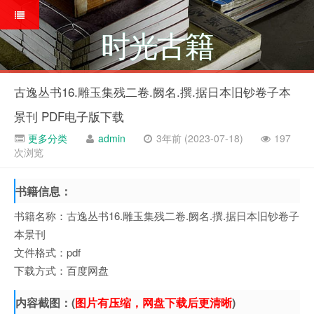
时光古籍
古逸丛书16.雕玉集残二卷.阙名.撰.据日本旧钞卷子本
景刊 PDF电子版下载
更多分类
admin
3年前 (2023-07-18)
197
次浏览
书籍信息：
书籍名称：古逸丛书16.雕玉集残二卷.阙名.撰.据日本旧钞卷子
本景刊
文件格式：pdf
下载方式：百度网盘
内容截图：(
图片有压缩，网盘下载后更清晰
)