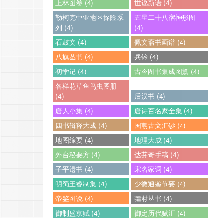
上林图卷 (4)
世说新语 (4)
勒柯克中亚地区探险系
五星二十八宿神形图
列 (4)
(4)
石鼓文 (4)
佩文斋书画谱 (4)
八旗丛书 (4)
兵钤 (4)
初学记 (4)
古今图书集成图纂 (4)
各样花草鱼鸟虫图册
(4)
后汉书 (4)
唐人小集 (4)
唐诗百名家全集 (4)
四书辑释大成 (4)
国朝古文汇钞 (4)
地图综要 (4)
地理大成 (4)
外台秘要方 (4)
达芬奇手稿 (4)
子平遗书 (4)
宋名家词 (4)
明蜀王睿制集 (4)
少微通鉴节要 (4)
帝鉴图说 (4)
彊村丛书 (4)
御制盛京赋 (4)
御定历代赋汇 (4)