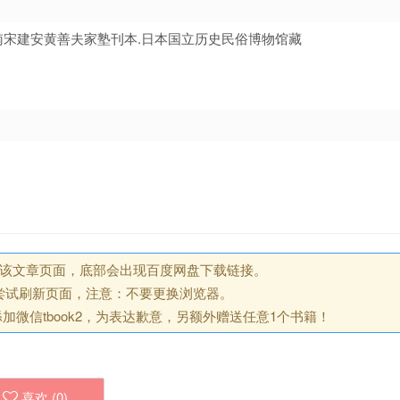
迁撰.南宋建安黄善夫家塾刊本.日本国立历史民俗博物馆藏
回该文章页面，底部会出现百度网盘下载链接。
尝试刷新页面，注意：不要更换浏览器。
微信tbook2，为表达歉意，另额外赠送任意1个书籍！
喜欢 (
0
)