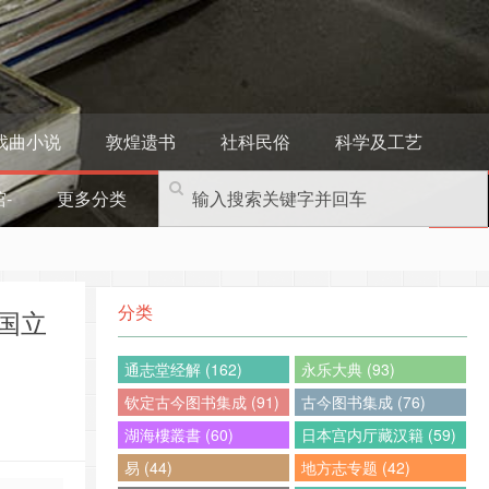
戏曲小说
敦煌遗书
社科民俗
科学及工艺
-
更多分类
分类
本国立
通志堂经解 (162)
永乐大典 (93)
钦定古今图书集成 (91)
古今图书集成 (76)
湖海樓叢書 (60)
日本宫内厅藏汉籍 (59)
易 (44)
地方志专题 (42)