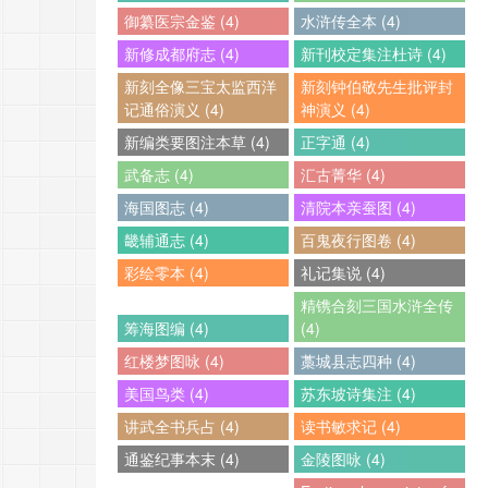
御纂医宗金鉴 (4)
水浒传全本 (4)
新修成都府志 (4)
新刊校定集注杜诗 (4)
新刻全像三宝太监西洋
新刻钟伯敬先生批评封
记通俗演义 (4)
神演义 (4)
新编类要图注本草 (4)
正字通 (4)
武备志 (4)
汇古菁华 (4)
海国图志 (4)
清院本亲蚕图 (4)
畿辅通志 (4)
百鬼夜行图卷 (4)
彩绘零本 (4)
礼记集说 (4)
精镌合刻三国水浒全传
筹海图编 (4)
(4)
红楼梦图咏 (4)
藁城县志四种 (4)
美国鸟类 (4)
苏东坡诗集注 (4)
讲武全书兵占 (4)
读书敏求记 (4)
通鉴纪事本末 (4)
金陵图咏 (4)