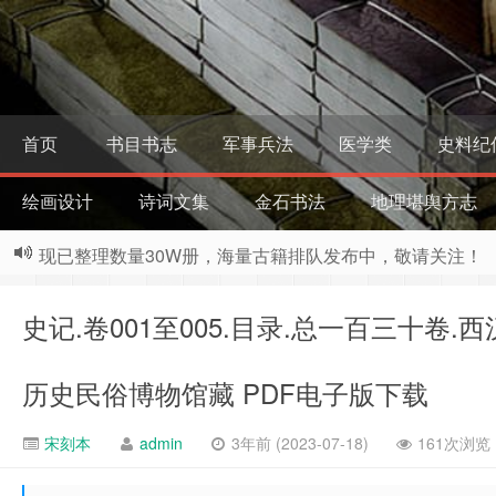
首页
书目书志
军事兵法
医学类
史料纪
绘画设计
诗词文集
金石书法
地理堪舆方志
现已整理数量30W册，海量古籍排队发布中，敬请关注！
史记.卷001至005.目录.总一百三十卷
历史民俗博物馆藏 PDF电子版下载
宋刻本
admin
3年前 (2023-07-18)
161次浏览