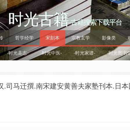
时光古籍
–古籍搜索下载平台
传
哲学经学
宋刻本
宗教玄学
影像类
-时光县志-
-时光中医-
-时光家谱-
-时光图书馆
.西汉.司马迁撰.南宋建安黄善夫家塾刊本.日