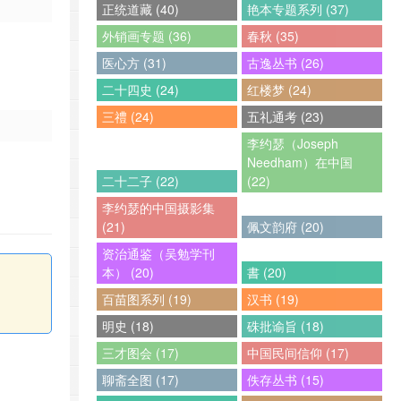
正统道藏 (40)
艳本专题系列 (37)
外销画专题 (36)
春秋 (35)
医心方 (31)
古逸丛书 (26)
二十四史 (24)
红楼梦 (24)
三禮 (24)
五礼通考 (23)
李约瑟（Joseph
Needham）在中国
二十二子 (22)
(22)
李约瑟的中国摄影集
(21)
佩文韵府 (20)
资治通鉴（吴勉学刊
本） (20)
書 (20)
百苗图系列 (19)
汉书 (19)
明史 (18)
硃批谕旨 (18)
三才图会 (17)
中国民间信仰 (17)
聊斋全图 (17)
佚存丛书 (15)