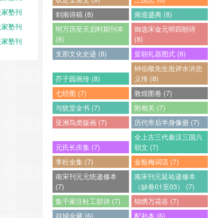
夫家塾刊
剑南诗稿 (8)
南巡盛典 (8)
夫家塾刊
明万历至天启时期刊本
御选宋金元明四朝诗
(8)
(8)
夫家塾刊
支那文化史迹 (8)
皇朝礼器图式 (8)
钟伯敬先生批评水浒忠
芥子园画传 (8)
义传 (8)
七经图 (7)
敦煌图卷 (7)
与犹堂全书 (7)
附相关 (7)
亚洲鸟类版画 (7)
历代帝后半身像册 (7)
全上古三代秦汉三国六
元氏长庆集 (7)
朝文 (7)
李杜全集 (7)
金瓶梅词话 (7)
南宋刊元元统递修本
南宋刊元延祐递修本
(7)
（缺卷01至03） (7)
集千家注杜工部诗 (7)
锦绣万花谷 (7)
赵城金藏 (6)
配补本 (6)