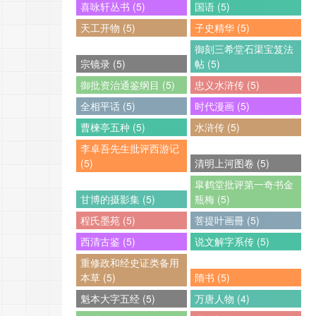
喜咏轩丛书 (5)
国语 (5)
天工开物 (5)
子史精华 (5)
御刻三希堂石渠宝笈法
宗镜录 (5)
帖 (5)
御批资治通鉴纲目 (5)
忠义水浒传 (5)
全相平话 (5)
时代漫画 (5)
曹楝亭五种 (5)
水浒传 (5)
李卓吾先生批评西游记
(5)
清明上河图卷 (5)
皐鹤堂批评第一奇书金
甘博的摄影集 (5)
瓶梅 (5)
程氏墨苑 (5)
菩提叶画冊 (5)
西清古鉴 (5)
说文解字系传 (5)
重修政和经史证类备用
本草 (5)
隋书 (5)
魁本大字五经 (5)
万唐人物 (4)