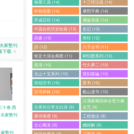
秘册汇函 (14)
十三经注疏 (14)
外销画册 (14)
康熙字典 (14)
开成石经 (14)
渊鉴类函 (14)
中国自然历史绘画 (13)
史记 (13)
四書 (13)
类经 (12)
善夫家塾刊
詩 (12)
六子全书 (11)
版下载
钦定大清会典图 (11)
耕织图系列 (10)
普清 (10)
竹久夢二 (10)
北山十宝系列 (10)
寶刻叢編 (10)
崇祯历书 (10)
晋书 (10)
汉书评林 (10)
船山遗书 (10)
汉满蒙藏四体合璧大藏
分类补注李太白诗 (9)
全咒 (9)
三十卷.西
善夫家塾刊
唐诗画谱 (9)
工程做法 (9)
藏 PDF
文心雕龙 (9)
總經解 (9)
夫家塾刊
钦定全唐文 (9)
三国志 (8)