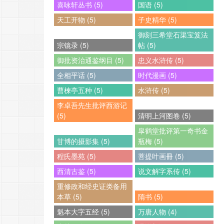
喜咏轩丛书 (5)
国语 (5)
天工开物 (5)
子史精华 (5)
御刻三希堂石渠宝笈法
宗镜录 (5)
帖 (5)
御批资治通鉴纲目 (5)
忠义水浒传 (5)
全相平话 (5)
时代漫画 (5)
曹楝亭五种 (5)
水浒传 (5)
李卓吾先生批评西游记
(5)
清明上河图卷 (5)
皐鹤堂批评第一奇书金
甘博的摄影集 (5)
瓶梅 (5)
程氏墨苑 (5)
菩提叶画冊 (5)
西清古鉴 (5)
说文解字系传 (5)
重修政和经史证类备用
本草 (5)
隋书 (5)
魁本大字五经 (5)
万唐人物 (4)