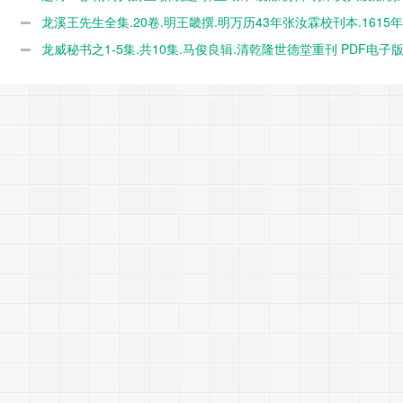
套印本 PDF电子版下载
龙溪王先生全集.20卷.明王畿撰.明万历43年张汝霖校刊本.1615年 
电子版下载
龙威秘书之1-5集.共10集.马俊良辑.清乾隆世德堂重刊 PDF电子
载