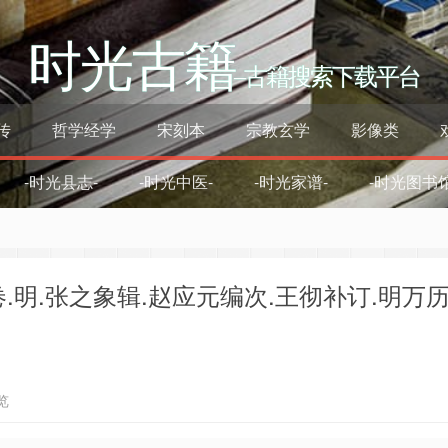
时光古籍
–古籍搜索下载平台
传
哲学经学
宋刻本
宗教玄学
影像类
-时光县志-
-时光中医-
-时光家谱-
-时光图书馆
一卷.明.张之象辑.赵应元编次.王彻补订.明万
览