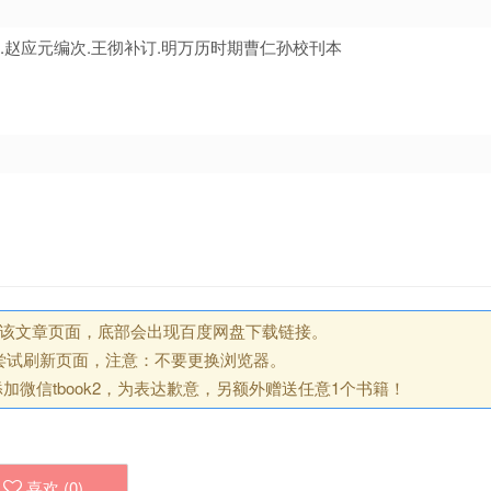
象辑.赵应元编次.王彻补订.明万历时期曹仁孙校刊本
回该文章页面，底部会出现百度网盘下载链接。
尝试刷新页面，注意：不要更换浏览器。
微信tbook2，为表达歉意，另额外赠送任意1个书籍！
喜欢 (
0
)