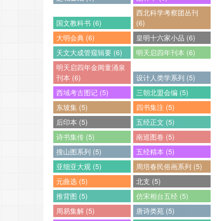
西北科学考察团丛刊
国文教科书 (6)
(6)
大明会典 (6)
皇明十六家小品 (6)
天文大成管窥辑要 (6)
明天启四年刊本 (6)
明天启四年金阊童涌泉
刊本 (6)
设计人类学系列 (5)
西域考古图记 (5)
三朝北盟会编 (5)
东坡集 (5)
四书集注 (5)
后印本 (5)
五经正文 (5)
诗书集传 (5)
南巡图卷 (5)
搜山图系列 (5)
五经精本 (5)
亚细亚大观 (5)
周培春民俗画系列 (5)
元曲选 (5)
北支 (5)
推背图 (5)
仿宋相台五经 (5)
周易集解 (5)
唐诗类苑 (5)