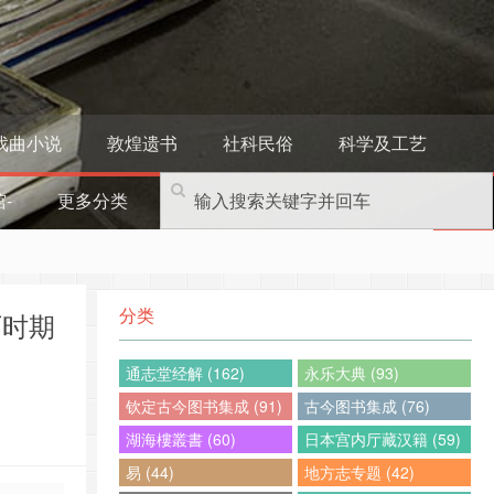
戏曲小说
敦煌遗书
社科民俗
科学及工艺
-
更多分类
分类
历时期
通志堂经解 (162)
永乐大典 (93)
钦定古今图书集成 (91)
古今图书集成 (76)
湖海樓叢書 (60)
日本宫内厅藏汉籍 (59)
易 (44)
地方志专题 (42)