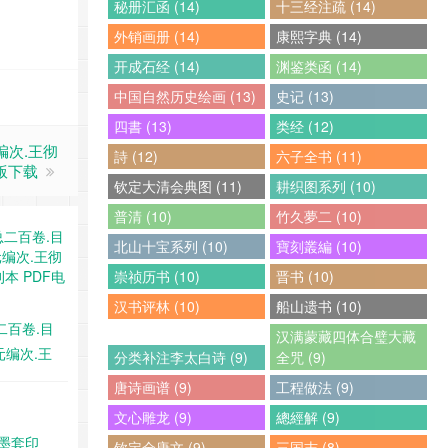
秘册汇函 (14)
十三经注疏 (14)
外销画册 (14)
康熙字典 (14)
开成石经 (14)
渊鉴类函 (14)
中国自然历史绘画 (13)
史记 (13)
四書 (13)
类经 (12)
编次.王彻
詩 (12)
六子全书 (11)
版下载
钦定大清会典图 (11)
耕织图系列 (10)
普清 (10)
竹久夢二 (10)
北山十宝系列 (10)
寶刻叢編 (10)
崇祯历书 (10)
晋书 (10)
汉书评林 (10)
船山遗书 (10)
二百卷.目
汉满蒙藏四体合璧大藏
元编次.王
分类补注李太白诗 (9)
全咒 (9)
校刊本
唐诗画谱 (9)
工程做法 (9)
文心雕龙 (9)
總經解 (9)
朱墨套印
钦定全唐文 (9)
三国志 (8)