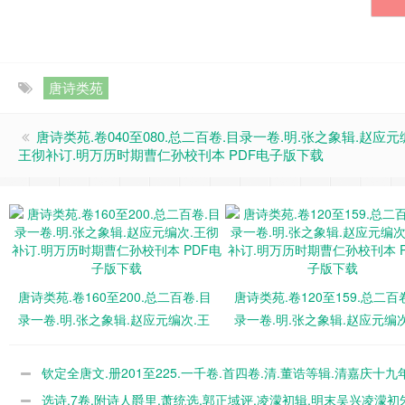
唐诗类苑
唐诗类苑.卷040至080.总二百卷.目录一卷.明.张之象辑.赵应元
王彻补订.明万历时期曹仁孙校刊本 PDF电子版下载
唐诗类苑.卷160至200.总二百卷.目
唐诗类苑.卷120至159.总二百
录一卷.明.张之象辑.赵应元编次.王
录一卷.明.张之象辑.赵应元编次
彻补订.明万历时期曹仁孙校刊本
彻补订.明万历时期曹仁孙校刊
PDF电子版下载
PDF电子版下载
钦定全唐文.册201至225.一千卷.首四卷.清.董诰等辑.清嘉庆十九
殿刊本 PDF电子版下载
选诗.7卷.附诗人爵里.萧统选.郭正域评.凌濛初辑.明末吴兴凌濛初