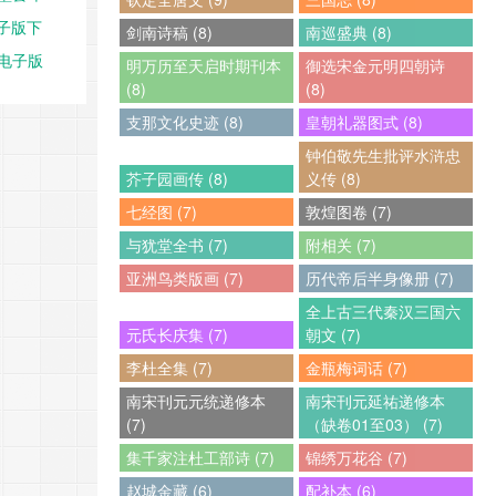
电子版下
剑南诗稿 (8)
南巡盛典 (8)
F电子版
明万历至天启时期刊本
御选宋金元明四朝诗
(8)
(8)
支那文化史迹 (8)
皇朝礼器图式 (8)
钟伯敬先生批评水浒忠
芥子园画传 (8)
义传 (8)
七经图 (7)
敦煌图卷 (7)
与犹堂全书 (7)
附相关 (7)
亚洲鸟类版画 (7)
历代帝后半身像册 (7)
全上古三代秦汉三国六
元氏长庆集 (7)
朝文 (7)
李杜全集 (7)
金瓶梅词话 (7)
南宋刊元元统递修本
南宋刊元延祐递修本
(7)
（缺卷01至03） (7)
集千家注杜工部诗 (7)
锦绣万花谷 (7)
赵城金藏 (6)
配补本 (6)