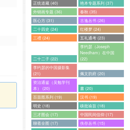
正统道藏 (40)
艳本专题系列 (37)
外销画专题 (36)
春秋 (35)
医心方 (31)
古逸丛书 (26)
二十四史 (24)
红楼梦 (24)
三禮 (24)
五礼通考 (23)
李约瑟（Joseph
Needham）在中国
二十二子 (22)
(22)
李约瑟的中国摄影集
(21)
佩文韵府 (20)
资治通鉴（吴勉学刊
本） (20)
書 (20)
百苗图系列 (19)
汉书 (19)
明史 (18)
硃批谕旨 (18)
三才图会 (17)
中国民间信仰 (17)
聊斋全图 (17)
佚存丛书 (15)