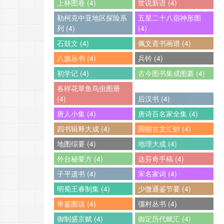
上林图卷 (4)
世说新语 (4)
勒柯克中亚地区探险系
五星二十八宿神形图
列 (4)
(4)
石鼓文 (4)
佩文斋书画谱 (4)
八旗丛书 (4)
兵钤 (4)
初学记 (4)
古今图书集成图纂 (4)
各样花草鱼鸟虫图册
(4)
后汉书 (4)
唐人小集 (4)
唐诗百名家全集 (4)
四书辑释大成 (4)
国朝古文汇钞 (4)
地图综要 (4)
地理大成 (4)
外台秘要方 (4)
达芬奇手稿 (4)
子平遗书 (4)
宋名家词 (4)
明蜀王睿制集 (4)
少微通鉴节要 (4)
帝鉴图说 (4)
彊村丛书 (4)
御制盛京赋 (4)
御定历代赋汇 (4)