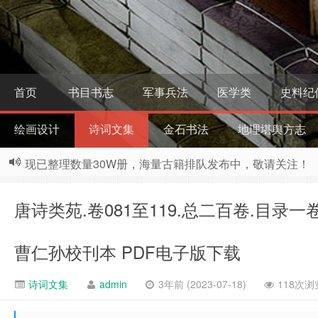
首页
书目书志
军事兵法
医学类
史料纪
绘画设计
诗词文集
金石书法
地理堪舆方志
现已整理数量30W册，海量古籍排队发布中，敬请关注！
唐诗类苑.卷081至119.总二百卷.目录
曹仁孙校刊本 PDF电子版下载
诗词文集
admin
3年前 (2023-07-18)
118次浏