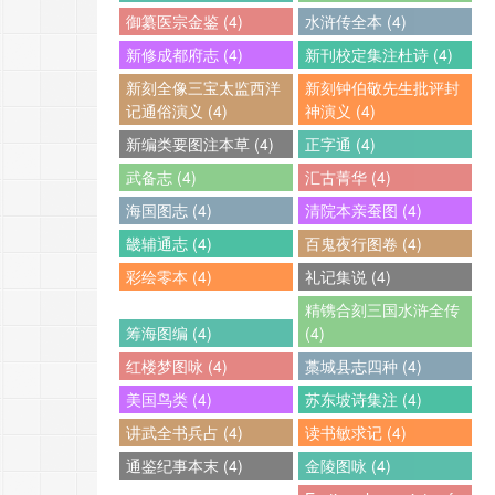
御纂医宗金鉴 (4)
水浒传全本 (4)
新修成都府志 (4)
新刊校定集注杜诗 (4)
新刻全像三宝太监西洋
新刻钟伯敬先生批评封
记通俗演义 (4)
神演义 (4)
新编类要图注本草 (4)
正字通 (4)
武备志 (4)
汇古菁华 (4)
海国图志 (4)
清院本亲蚕图 (4)
畿辅通志 (4)
百鬼夜行图卷 (4)
彩绘零本 (4)
礼记集说 (4)
精镌合刻三国水浒全传
筹海图编 (4)
(4)
红楼梦图咏 (4)
藁城县志四种 (4)
美国鸟类 (4)
苏东坡诗集注 (4)
讲武全书兵占 (4)
读书敏求记 (4)
通鉴纪事本末 (4)
金陵图咏 (4)