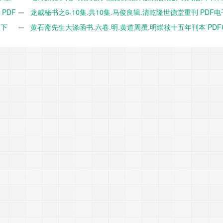
PDF
本.1624年 PDF电子版下载
龙威秘书之6-10集.共10集.马俊良辑.清乾隆世德堂重刊 PDF
版下
载
黄石斋先生大涤函书.六卷.明.黄道周撰.明崇祯十五年刊本 PD
下载