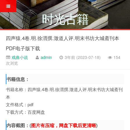
时光古籍
四声猿.4卷.明.徐渭撰.澂道人评.明末书坊大城斋刊本
PDF电子版下载
戏曲小说
admin
3年前 (2023-07-18)
154
次浏览
书籍信息：
书籍名称：四声猿.4卷.明.徐渭撰.澂道人评.明末书坊大城斋刊
本
文件格式：pdf
下载方式：百度网盘
内容截图：(
图片有压缩，网盘下载后更清晰
)