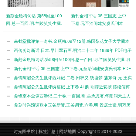
新刻金瓶梅词话.第58回至100
新刊全相平话.05.三国志.上中
回.总一百回.明.兰陵笑笑生撰.
下卷.元至治间建安虞氏刊本
明万历四十五年刊本.灰度胶片
PDF电子版下载
PDF电子版下载
皋鹤堂批评第一奇书.金瓶梅.09至12册.韩国梨花女子大学藏本
PDF电子版下载
画传剪灯新话.日本.早川翠石画.明治二十二年.1889年 PDF电子
版下载
新刻金瓶梅词话.第58回至100回.总一百回.明.兰陵笑笑生撰.明
万历四十五年刊本.灰度胶片 PDF电子版下载
新刊全相平话.05.三国志.上中下卷.元至治间建安虞氏刊本 PDF
电子版下载
鼎镌陈眉公先生批评西厢记.二卷.附释义.钱塘梦.蒲东诗.元.王实
甫撰.明.陈继儒评.明末书林萧腾鸿师俭堂刊本 PDF电子版下载
鼎镌陈眉公先生批评绣襦记.上下卷.41齣.明薛近衮撰.陈继儒评.
明末书林萧腾鸿刊本 PDF电子版下载
鼎镌京本全像西游记.二十卷.一百回.明.吴承恩著.华阳洞天主人
校.明代杨闽斎刊本 PDF电子版下载
鼎刻时兴滚调歌令玉谷新簧.玉谷调簧.六卷.明.景居士辑.明万历
三十八年廷礼刊本 PDF电子版下载
时光图书馆
|
标签汇总
|
网站地图
Copyright © 2014-2022