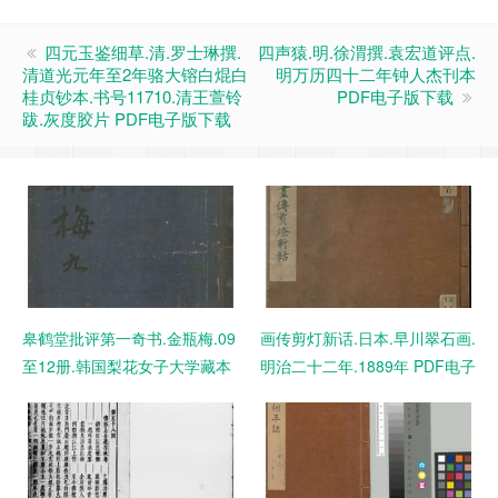
四元玉鉴细草.清.罗士琳撰.
四声猿.明.徐渭撰.袁宏道评点.
清道光元年至2年骆大镕白焜白
明万历四十二年钟人杰刊本
桂贞钞本.书号11710.清王萱铃
PDF电子版下载
跋.灰度胶片 PDF电子版下载
皋鹤堂批评第一奇书.金瓶梅.09
画传剪灯新话.日本.早川翠石画.
至12册.韩国梨花女子大学藏本
明治二十二年.1889年 PDF电子
PDF电子版下载
版下载