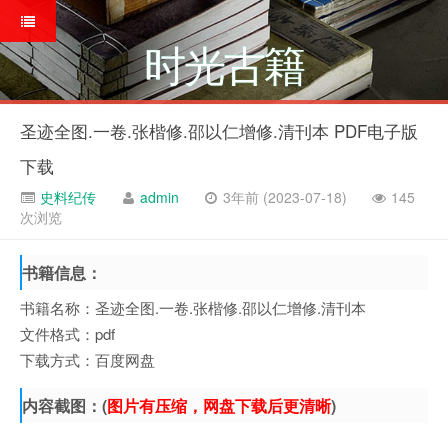
时光古籍
圣迹全图.一卷.张楷修.邵以仁增修.清刊本 PDF电子版
下载
史料纪传
admin
3年前 (2023-07-18)
145
次浏览
书籍信息：
书籍名称：圣迹全图.一卷.张楷修.邵以仁增修.清刊本
文件格式：pdf
下载方式：百度网盘
内容截图：(
图片有压缩，网盘下载后更清晰
)