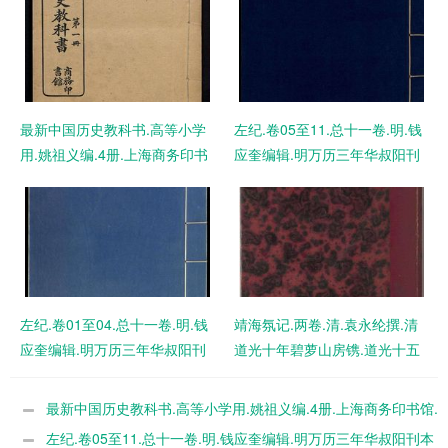
最新中国历史教科书.高等小学
左纪.卷05至11.总十一卷.明.钱
用.姚祖义编.4册.上海商务印书
应奎编辑.明万历三年华叔阳刊
馆.宣统元年版.1909年 PDF电
本 PDF电子版下载
子版下载
左纪.卷01至04.总十一卷.明.钱
靖海氛记.两卷.清.袁永纶撰.清
应奎编辑.明万历三年华叔阳刊
道光十年碧萝山房镌.道光十五
本 PDF电子版下载
年续一卷.刊本 PDF电子版下载
最新中国历史教科书.高等小学用.姚祖义编.4册.上海商务印书馆.
宣统元年版.1909年 PDF电子版下载
左纪.卷05至11.总十一卷.明.钱应奎编辑.明万历三年华叔阳刊本