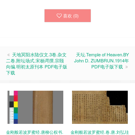
喜欢 (
0
)
天地冥阳水陆仪文.3卷.杂文
天坛.Temple of Heaven.BY
二卷.附坛场式.宋杨谔撰.宗颐
John D. ZUMBRUN.1914年
向编.明初太原刊本 PDF电子版
PDF电子版下载
下载
金刚般若波罗蜜经.唐柳公权书.
金刚般若波罗蜜经.卷.唐.刘弘珪