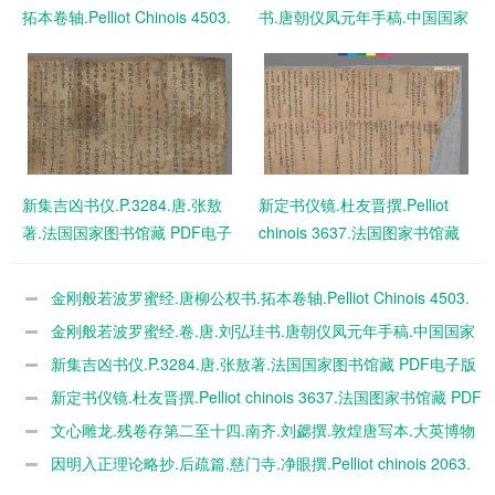
拓本卷轴.Pelliot Chinois 4503.
书.唐朝仪凤元年手稿.中国国家
法国国家图书馆藏 PDF电子版
图书馆藏敦煌卷轴 PDF电子版
下载
下载
新集吉凶书仪.P.3284.唐.张敖
新定书仪镜.杜友晋撰.Pelliot
著.法国国家图书馆藏 PDF电子
chinois 3637.法国图家书馆藏
版下载
PDF电子版下载
金刚般若波罗蜜经.唐柳公权书.拓本卷轴.Pelliot Chinois 4503.
法国国家图书馆藏 PDF电子版下载
金刚般若波罗蜜经.卷.唐.刘弘珪书.唐朝仪凤元年手稿.中国国家
图书馆藏敦煌卷轴 PDF电子版下载
新集吉凶书仪.P.3284.唐.张敖著.法国国家图书馆藏 PDF电子版
下载
新定书仪镜.杜友晋撰.Pelliot chinois 3637.法国图家书馆藏 PDF
电子版下载
文心雕龙.残卷存第二至十四.南齐.刘勰撰.敦煌唐写本.大英博物
馆藏.S.5478 PDF电子版下载
因明入正理论略抄.后疏篇.慈门寺.净眼撰.Pelliot chinois 2063.