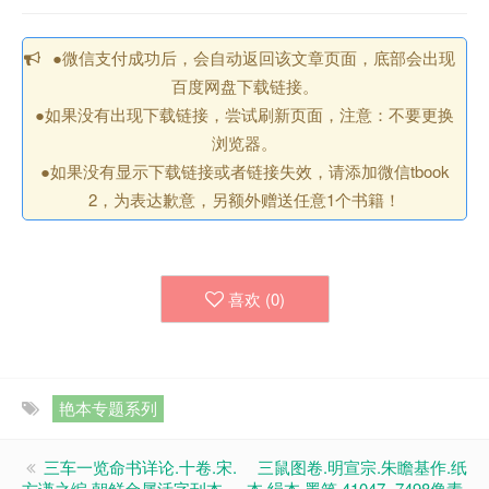
●微信支付成功后，会自动返回该文章页面，底部会出现
百度网盘下载链接。
●如果没有出现下载链接，尝试刷新页面，注意：不要更换
浏览器。
●如果没有显示下载链接或者链接失效，请添加微信tbook
2，为表达歉意，另额外赠送任意1个书籍！
喜欢 (
0
)
艳本专题系列
三车一览命书详论.十卷.宋.
三鼠图卷.明宣宗.朱瞻基作.纸
方谦之编.朝鲜金属活字刊本
本.绢本.墨笔.41047×7498像素.