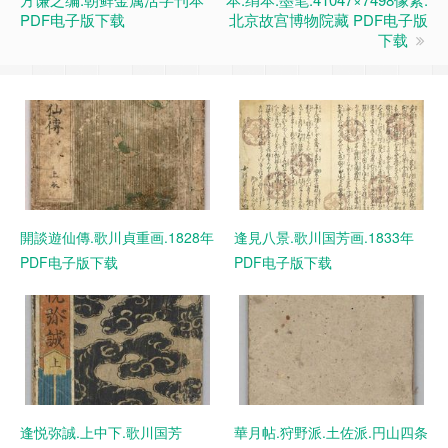
PDF电子版下载
北京故宫博物院藏 PDF电子版
下载
開談遊仙傳.歌川貞重画.1828年
逢見八景.歌川国芳画.1833年
PDF电子版下载
PDF电子版下载
逢悦弥誠.上中下.歌川国芳
華月帖.狩野派.土佐派.円山四条