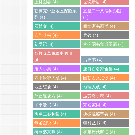
上林图卷 (4)
世说新语 (4)
勒柯克中亚地区探险系
五星二十八宿神形图
列 (4)
(4)
石鼓文 (4)
佩文斋书画谱 (4)
八旗丛书 (4)
兵钤 (4)
初学记 (4)
古今图书集成图纂 (4)
各样花草鱼鸟虫图册
(4)
后汉书 (4)
唐人小集 (4)
唐诗百名家全集 (4)
四书辑释大成 (4)
国朝古文汇钞 (4)
地图综要 (4)
地理大成 (4)
外台秘要方 (4)
达芬奇手稿 (4)
子平遗书 (4)
宋名家词 (4)
明蜀王睿制集 (4)
少微通鉴节要 (4)
帝鉴图说 (4)
彊村丛书 (4)
御制盛京赋 (4)
御定历代赋汇 (4)