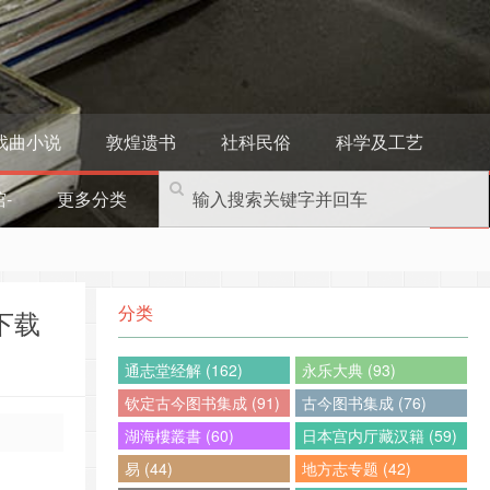
戏曲小说
敦煌遗书
社科民俗
科学及工艺
-
更多分类
分类
下载
通志堂经解 (162)
永乐大典 (93)
钦定古今图书集成 (91)
古今图书集成 (76)
湖海樓叢書 (60)
日本宫内厅藏汉籍 (59)
易 (44)
地方志专题 (42)