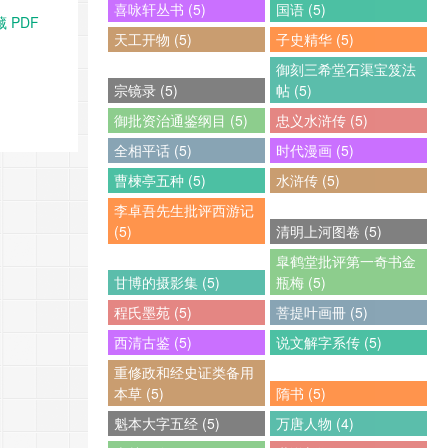
喜咏轩丛书 (5)
国语 (5)
 PDF
天工开物 (5)
子史精华 (5)
御刻三希堂石渠宝笈法
宗镜录 (5)
帖 (5)
御批资治通鉴纲目 (5)
忠义水浒传 (5)
全相平话 (5)
时代漫画 (5)
曹楝亭五种 (5)
水浒传 (5)
李卓吾先生批评西游记
(5)
清明上河图卷 (5)
皐鹤堂批评第一奇书金
甘博的摄影集 (5)
瓶梅 (5)
程氏墨苑 (5)
菩提叶画冊 (5)
西清古鉴 (5)
说文解字系传 (5)
重修政和经史证类备用
本草 (5)
隋书 (5)
魁本大字五经 (5)
万唐人物 (4)