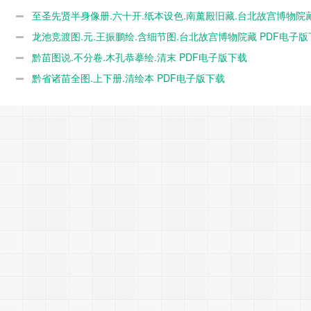
至圣先贤半身像册.六十开.纸本设色.南薰殿旧藏.台北故宫博物院
PDF电子版下载
龙池竞渡图.元.王振鹏绘.含细节图.台北故宫博物院藏 PDF电子版
载
黔苗图说.不分卷.木孔恭摹绘.清末 PDF电子版下载
黔省诸苗全图.上下册.清绘本 PDF电子版下载