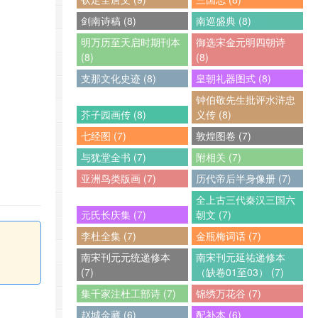
剑南诗稿 (8)
南巡盛典 (8)
明万历至天启时期刊本
御选宋金元明四朝诗
(8)
(8)
支那文化史迹 (8)
皇朝礼器图式 (8)
钟伯敬先生批评水浒忠
芥子园画传 (8)
义传 (8)
七经图 (7)
敦煌图卷 (7)
与犹堂全书 (7)
附相关 (7)
亚洲鸟类版画 (7)
历代帝后半身像册 (7)
全上古三代秦汉三国六
元氏长庆集 (7)
朝文 (7)
李杜全集 (7)
金瓶梅词话 (7)
南宋刊元元统递修本
南宋刊元延祐递修本
(7)
（缺卷01至03） (7)
集千家注杜工部诗 (7)
锦绣万花谷 (7)
赵城金藏 (6)
配补本 (6)