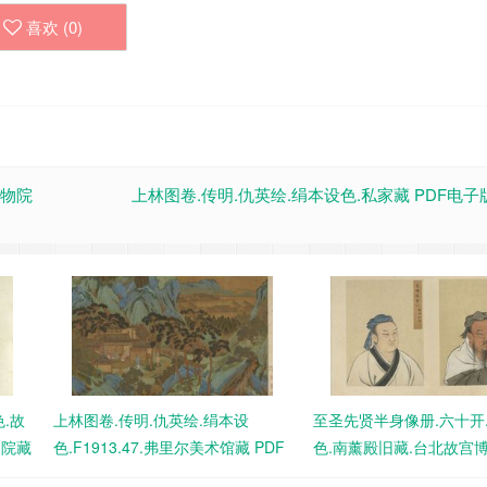
喜欢 (
0
)
博物院
上林图卷.传明.仇英绘.绢本设色.私家藏 PDF电
.故
上林图卷.传明.仇英绘.绢本设
至圣先贤半身像册.六十开
物院藏
色.F1913.47.弗里尔美术馆藏 PDF
色.南薰殿旧藏.台北故宫
电子版下载
PDF电子版下载