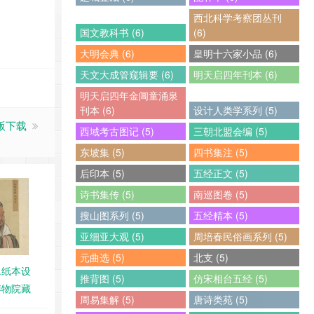
西北科学考察团丛刊
国文教科书 (6)
(6)
大明会典 (6)
皇明十六家小品 (6)
天文大成管窥辑要 (6)
明天启四年刊本 (6)
明天启四年金阊童涌泉
刊本 (6)
设计人类学系列 (5)
子版下载
西域考古图记 (5)
三朝北盟会编 (5)
东坡集 (5)
四书集注 (5)
后印本 (5)
五经正文 (5)
诗书集传 (5)
南巡图卷 (5)
搜山图系列 (5)
五经精本 (5)
亚细亚大观 (5)
周培春民俗画系列 (5)
元曲选 (5)
北支 (5)
.纸本设
推背图 (5)
仿宋相台五经 (5)
博物院藏
周易集解 (5)
唐诗类苑 (5)