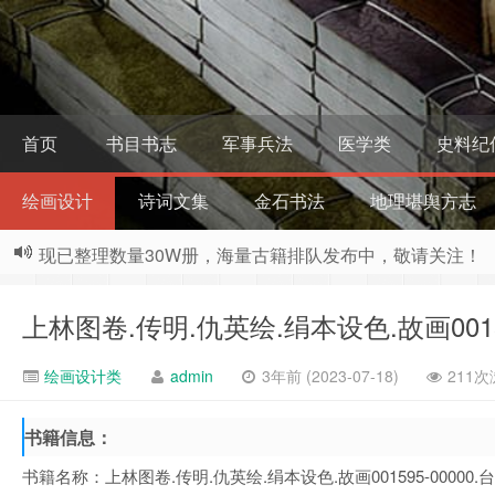
首页
书目书志
军事兵法
医学类
史料纪
绘画设计
诗词文集
金石书法
地理堪舆方志
现已整理数量30W册，海量古籍排队发布中，敬请关注！
上林图卷.传明.仇英绘.绢本设色.故画001
绘画设计类
admin
3年前 (2023-07-18)
211次
书籍信息：
书籍名称：上林图卷.传明.仇英绘.绢本设色.故画001595-00000