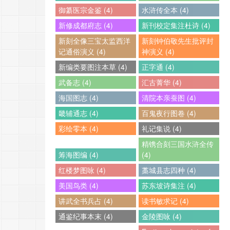
御纂医宗金鉴 (4)
水浒传全本 (4)
新修成都府志 (4)
新刊校定集注杜诗 (4)
新刻全像三宝太监西洋
新刻钟伯敬先生批评封
记通俗演义 (4)
神演义 (4)
新编类要图注本草 (4)
正字通 (4)
武备志 (4)
汇古菁华 (4)
海国图志 (4)
清院本亲蚕图 (4)
畿辅通志 (4)
百鬼夜行图卷 (4)
彩绘零本 (4)
礼记集说 (4)
精镌合刻三国水浒全传
筹海图编 (4)
(4)
红楼梦图咏 (4)
藁城县志四种 (4)
美国鸟类 (4)
苏东坡诗集注 (4)
讲武全书兵占 (4)
读书敏求记 (4)
通鉴纪事本末 (4)
金陵图咏 (4)