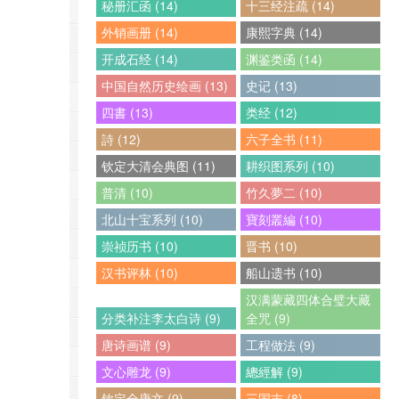
秘册汇函 (14)
十三经注疏 (14)
外销画册 (14)
康熙字典 (14)
开成石经 (14)
渊鉴类函 (14)
中国自然历史绘画 (13)
史记 (13)
四書 (13)
类经 (12)
詩 (12)
六子全书 (11)
钦定大清会典图 (11)
耕织图系列 (10)
普清 (10)
竹久夢二 (10)
北山十宝系列 (10)
寶刻叢編 (10)
崇祯历书 (10)
晋书 (10)
汉书评林 (10)
船山遗书 (10)
汉满蒙藏四体合璧大藏
分类补注李太白诗 (9)
全咒 (9)
唐诗画谱 (9)
工程做法 (9)
文心雕龙 (9)
總經解 (9)
钦定全唐文 (9)
三国志 (8)