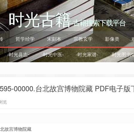
时光古籍
–古籍搜索下载平台
传
哲学经学
宋刻本
宗教玄学
影像类
-时光县志-
-时光中医-
-时光家谱-
-时光图书馆
595-00000.台北故宫博物院藏 PDF电子版
浏览
.台北故宫博物院藏