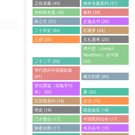
正统道藏 (40)
艳本专题系列 (37)
外销画专题 (36)
春秋 (35)
医心方 (31)
古逸丛书 (26)
二十四史 (24)
红楼梦 (24)
三禮 (24)
五礼通考 (23)
李约瑟（Joseph
Needham）在中国
二十二子 (22)
(22)
李约瑟的中国摄影集
(21)
佩文韵府 (20)
资治通鉴（吴勉学刊
本） (20)
書 (20)
百苗图系列 (19)
汉书 (19)
明史 (18)
硃批谕旨 (18)
三才图会 (17)
中国民间信仰 (17)
聊斋全图 (17)
佚存丛书 (15)