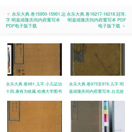
永乐大典.卷15950-15951.运
永乐大典.卷16217-16218.冠等.
字.明嘉靖隆庆间内府重写本
明嘉靖隆庆间内府重写本 PDF
PDF电子版下载
电子版下载
永乐大典.卷981.儿字.小儿证治
永乐大典.卷975至976.儿字.明
十四.康有为收藏.哈佛大学图书
嘉靖隆庆间内府重写本.台北故
馆藏 PDF电子版下载
宫博物院藏 PDF电子版下载