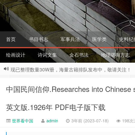
首页
书目书志
军事兵法
医学类
史料纪
绘画设计
诗词文集
金石书法
地理堪舆方志
现已整理数量30W册，海量古籍排队发布中，敬请关注！
中国民间信仰.Researches into Chinese s
英文版.1926年 PDF电子版下载
世界看中国
admin
3年前 (2023-07-18)
198次