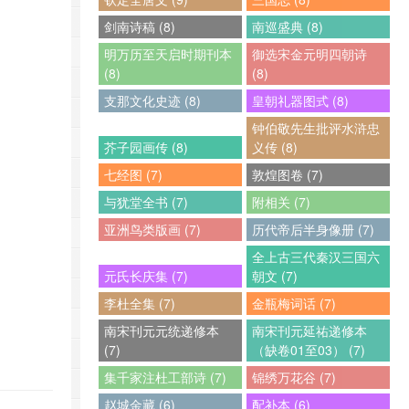
剑南诗稿 (8)
南巡盛典 (8)
明万历至天启时期刊本
御选宋金元明四朝诗
(8)
(8)
支那文化史迹 (8)
皇朝礼器图式 (8)
钟伯敬先生批评水浒忠
芥子园画传 (8)
义传 (8)
七经图 (7)
敦煌图卷 (7)
与犹堂全书 (7)
附相关 (7)
亚洲鸟类版画 (7)
历代帝后半身像册 (7)
全上古三代秦汉三国六
元氏长庆集 (7)
朝文 (7)
李杜全集 (7)
金瓶梅词话 (7)
南宋刊元元统递修本
南宋刊元延祐递修本
(7)
（缺卷01至03） (7)
集千家注杜工部诗 (7)
锦绣万花谷 (7)
赵城金藏 (6)
配补本 (6)