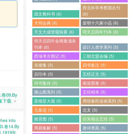
西北科学考察团丛刊
国文教科书 (6)
(6)
大明会典 (6)
皇明十六家小品 (6)
天文大成管窥辑要 (6)
明天启四年刊本 (6)
明天启四年金阊童涌泉
刊本 (6)
设计人类学系列 (5)
西域考古图记 (5)
三朝北盟会编 (5)
东坡集 (5)
四书集注 (5)
后印本 (5)
五经正文 (5)
诗书集传 (5)
南巡图卷 (5)
搜山图系列 (5)
五经精本 (5)
2.卷09.By
子版下载
亚细亚大观 (5)
周培春民俗画系列 (5)
元曲选 (5)
北支 (5)
推背图 (5)
仿宋相台五经 (5)
周易集解 (5)
唐诗类苑 (5)