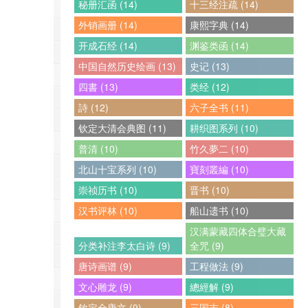
秘册汇函 (14)
十三经注疏 (14)
外销画册 (14)
康熙字典 (14)
开成石经 (14)
渊鉴类函 (14)
中国自然历史绘画 (13)
史记 (13)
四書 (13)
类经 (12)
詩 (12)
六子全书 (11)
钦定大清会典图 (11)
耕织图系列 (10)
普清 (10)
竹久夢二 (10)
北山十宝系列 (10)
寶刻叢編 (10)
崇祯历书 (10)
晋书 (10)
汉书评林 (10)
船山遗书 (10)
汉满蒙藏四体合璧大藏
分类补注李太白诗 (9)
全咒 (9)
唐诗画谱 (9)
工程做法 (9)
文心雕龙 (9)
總經解 (9)
钦定全唐文 (9)
三国志 (8)