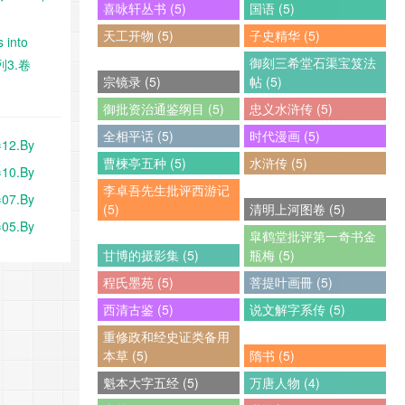
喜咏轩丛书 (5)
国语 (5)
天工开物 (5)
子史精华 (5)
into
御刻三希堂石渠宝笈法
系列3.卷
宗镜录 (5)
帖 (5)
遒.法文
御批资治通鉴纲目 (5)
忠义水浒传 (5)
载
全相平话 (5)
时代漫画 (5)
12.By
曹楝亭五种 (5)
水浒传 (5)
10.By
李卓吾先生批评西游记
07.By
(5)
清明上河图卷 (5)
05.By
皐鹤堂批评第一奇书金
甘博的摄影集 (5)
瓶梅 (5)
程氏墨苑 (5)
菩提叶画冊 (5)
西清古鉴 (5)
说文解字系传 (5)
重修政和经史证类备用
本草 (5)
隋书 (5)
魁本大字五经 (5)
万唐人物 (4)