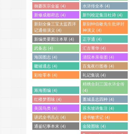
御纂医宗金鉴 (4)
水浒传全本 (4)
新修成都府志 (4)
新刊校定集注杜诗 (4)
新刻全像三宝太监西洋
新刻钟伯敬先生批评封
记通俗演义 (4)
神演义 (4)
新编类要图注本草 (4)
正字通 (4)
武备志 (4)
汇古菁华 (4)
海国图志 (4)
清院本亲蚕图 (4)
畿辅通志 (4)
百鬼夜行图卷 (4)
彩绘零本 (4)
礼记集说 (4)
精镌合刻三国水浒全传
筹海图编 (4)
(4)
红楼梦图咏 (4)
藁城县志四种 (4)
美国鸟类 (4)
苏东坡诗集注 (4)
讲武全书兵占 (4)
读书敏求记 (4)
通鉴纪事本末 (4)
金陵图咏 (4)