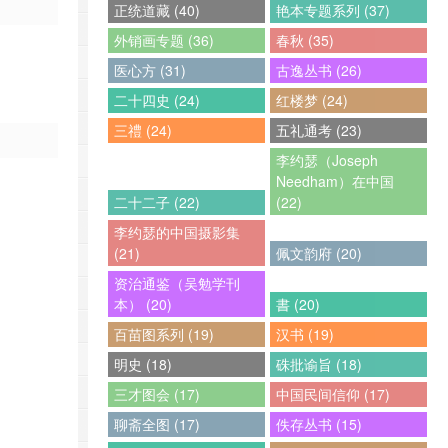
正统道藏 (40)
艳本专题系列 (37)
外销画专题 (36)
春秋 (35)
医心方 (31)
古逸丛书 (26)
二十四史 (24)
红楼梦 (24)
三禮 (24)
五礼通考 (23)
李约瑟（Joseph
Needham）在中国
二十二子 (22)
(22)
李约瑟的中国摄影集
(21)
佩文韵府 (20)
资治通鉴（吴勉学刊
本） (20)
書 (20)
百苗图系列 (19)
汉书 (19)
明史 (18)
硃批谕旨 (18)
三才图会 (17)
中国民间信仰 (17)
聊斋全图 (17)
佚存丛书 (15)