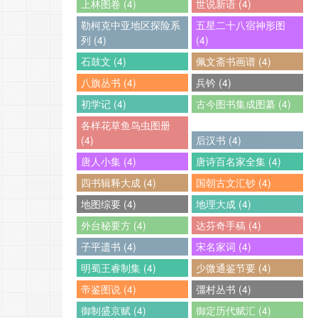
上林图卷 (4)
世说新语 (4)
勒柯克中亚地区探险系
五星二十八宿神形图
列 (4)
(4)
石鼓文 (4)
佩文斋书画谱 (4)
八旗丛书 (4)
兵钤 (4)
初学记 (4)
古今图书集成图纂 (4)
各样花草鱼鸟虫图册
(4)
后汉书 (4)
唐人小集 (4)
唐诗百名家全集 (4)
四书辑释大成 (4)
国朝古文汇钞 (4)
地图综要 (4)
地理大成 (4)
外台秘要方 (4)
达芬奇手稿 (4)
子平遗书 (4)
宋名家词 (4)
明蜀王睿制集 (4)
少微通鉴节要 (4)
帝鉴图说 (4)
彊村丛书 (4)
御制盛京赋 (4)
御定历代赋汇 (4)