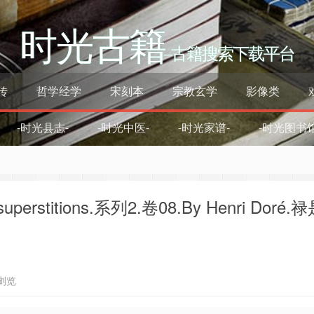
时光古籍
–古籍搜索下载平台
传
哲学经学
宋刻本
宗教玄学
影像类
-时光县志-
-时光中医-
-时光家谱-
-时光图书馆
uperstitions.系列2.卷08.By Henri Doré.
浏览