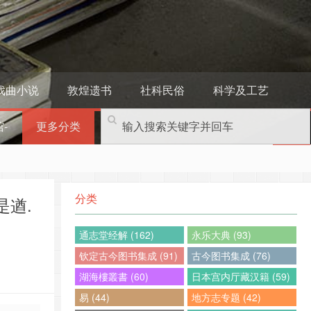
戏曲小说
敦煌遗书
社科民俗
科学及工艺
-
更多分类
分类
禄是遒.
通志堂经解 (162)
永乐大典 (93)
钦定古今图书集成 (91)
古今图书集成 (76)
湖海樓叢書 (60)
日本宫内厅藏汉籍 (59)
易 (44)
地方志专题 (42)