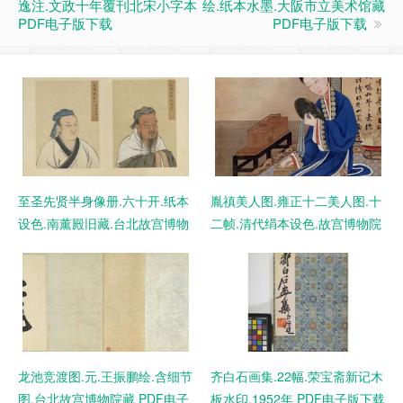
逸注.文政十年覆刊北宋小字本
绘.纸本水墨.大阪市立美术馆藏
PDF电子版下载
PDF电子版下载
至圣先贤半身像册.六十开.纸本
胤禛美人图.雍正十二美人图.十
设色.南薰殿旧藏.台北故宫博物
二帧.清代绢本设色.故宫博物院
院藏 PDF电子版下载
藏 PDF电子版下载
龙池竞渡图.元.王振鹏绘.含细节
齐白石画集.22幅.荣宝斋新记木
图.台北故宫博物院藏 PDF电子
板水印.1952年 PDF电子版下载