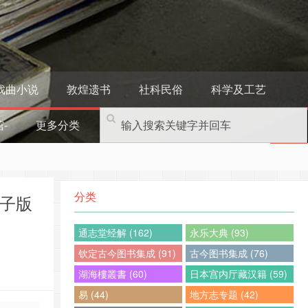
戏曲小说
敦煌遗书
社科民俗
科学及工艺
-
更多分类
分类
电子版
通志堂经解 (162)
永乐大典 (93)
钦定古今图书集成 (91)
古今图书集成 (76)
湖海樓叢書 (60)
日本宫内厅藏汉籍 (59)
易 (44)
地方志专题 (42)