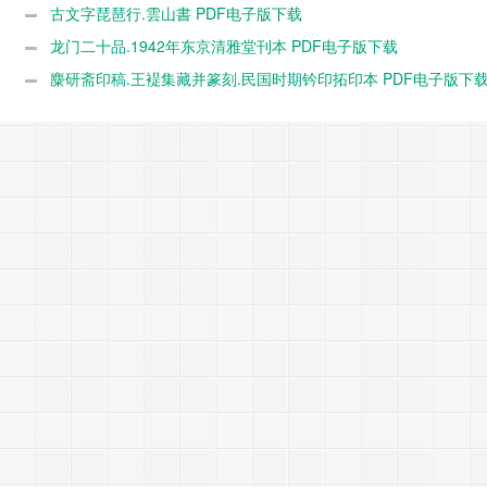
载
古文字琵琶行.雲山書 PDF电子版下载
龙门二十品.1942年东京清雅堂刊本 PDF电子版下载
麋研斋印稿.王褆集藏并篆刻.民国时期钤印拓印本 PDF电子版下