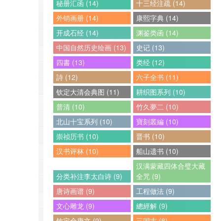
秘册汇函 (14)
十三经注疏 (14)
外销画册 (14)
康熙字典 (14)
开成石经 (14)
渊鉴类函 (14)
中国自然历史绘画 (13)
史记 (13)
四書 (13)
类经 (12)
詩 (12)
六子全书 (11)
钦定大清会典图 (11)
耕织图系列 (10)
普清 (10)
竹久夢二 (10)
北山十宝系列 (10)
寶刻叢編 (10)
崇祯历书 (10)
晋书 (10)
汉书评林 (10)
船山遗书 (10)
汉满蒙藏四体合璧大藏
分类补注李太白诗 (9)
全咒 (9)
唐诗画谱 (9)
工程做法 (9)
文心雕龙 (9)
總經解 (9)
钦定全唐文 (9)
三国志 (8)