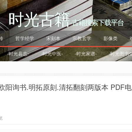
时光古籍
–古籍搜索下载平台
传
哲学经学
宋刻本
宗教玄学
影像类
-时光县志-
-时光中医-
-时光家谱-
-时光图书馆
欧阳询书.明拓原刻.清拓翻刻两版本 PDF
览