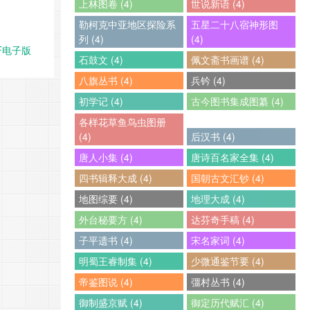
上林图卷 (4)
世说新语 (4)
勒柯克中亚地区探险系
五星二十八宿神形图
列 (4)
(4)
F电子版
石鼓文 (4)
佩文斋书画谱 (4)
八旗丛书 (4)
兵钤 (4)
初学记 (4)
古今图书集成图纂 (4)
各样花草鱼鸟虫图册
(4)
后汉书 (4)
唐人小集 (4)
唐诗百名家全集 (4)
四书辑释大成 (4)
国朝古文汇钞 (4)
地图综要 (4)
地理大成 (4)
外台秘要方 (4)
达芬奇手稿 (4)
子平遗书 (4)
宋名家词 (4)
明蜀王睿制集 (4)
少微通鉴节要 (4)
帝鉴图说 (4)
彊村丛书 (4)
御制盛京赋 (4)
御定历代赋汇 (4)