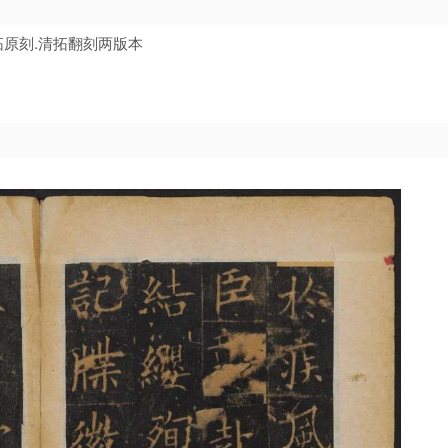
拓原刻.清拓翻刻两版本