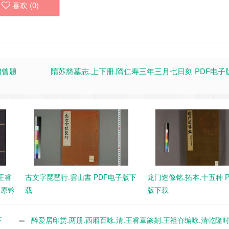
喜欢 (
0
)
沈增曾题
隋苏慈墓志.上下册.隋仁寿三年三月七日刻 PDF电子
王睿
古文字琵琶行.雲山書 PDF电子版下
龙门造像铭.拓本.十五种 
期原钤
载
版下载
下
醉爱居印赏.两册.西厢百咏.清.王睿章篆刻.王祖眘编咏.清乾隆