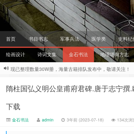
首页
书目书志
军事兵法
医学类
史料纪
绘画设计
诗词文集
金石书法
地理堪舆方志
现已整理数量30W册，海量古籍排队发布中，敬请关注！
隋柱国弘义明公皇甫府君碑.唐于志宁撰.
下载
金石书法
admin
3年前 (2023-07-18)
134次浏