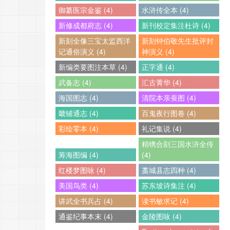
御纂医宗金鉴 (4)
水浒传全本 (4)
新修成都府志 (4)
新刊校定集注杜诗 (4)
新刻全像三宝太监西洋
新刻钟伯敬先生批评封
记通俗演义 (4)
神演义 (4)
新编类要图注本草 (4)
正字通 (4)
武备志 (4)
汇古菁华 (4)
海国图志 (4)
清院本亲蚕图 (4)
畿辅通志 (4)
百鬼夜行图卷 (4)
彩绘零本 (4)
礼记集说 (4)
精镌合刻三国水浒全传
筹海图编 (4)
(4)
红楼梦图咏 (4)
藁城县志四种 (4)
美国鸟类 (4)
苏东坡诗集注 (4)
讲武全书兵占 (4)
读书敏求记 (4)
通鉴纪事本末 (4)
金陵图咏 (4)