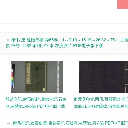
隋书.唐.魏徵等撰.存65卷（1～9.13～15.19～26.32～76）.
款.书号11282.宋刊小字本.灰度胶片 PDF电子版下载
醉翁亭記.欧阳修.附.晝錦堂記.石皷
醉爱居印赏.两册.西厢百咏.清.
歌.赤壁賦.周公論 PDF电子版下载
章篆刻.王祖眘编咏.清乾隆时
本 PDF电子版下载
醉翁亭記.欧阳修.附.晝錦堂記.石皷歌.赤壁賦.周公論 PDF电子版