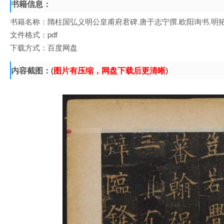
书籍信息：
书籍名称：隋柱国弘义明公皇甫府君碑.唐于志宁撰.欧阳询书.明
文件格式：pdf
下载方式：百度网盘
内容截图：(
图片有压缩，网盘下载后更清晰
)