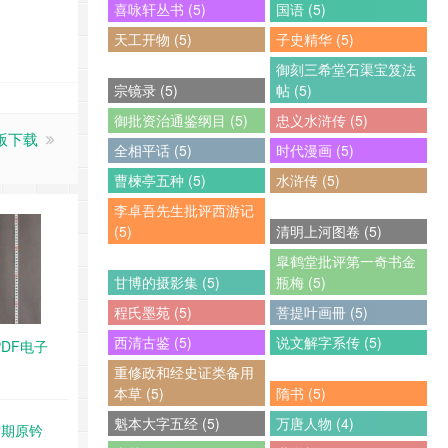
喜咏轩丛书 (5)
国语 (5)
天工开物 (5)
子史精华 (5)
御刻三希堂石渠宝笈法
宗镜录 (5)
帖 (5)
御批资治通鉴纲目 (5)
忠义水浒传 (5)
版下载
全相平话 (5)
时代漫画 (5)
曹楝亭五种 (5)
水浒传 (5)
李卓吾先生批评西游记
(5)
清明上河图卷 (5)
皐鹤堂批评第一奇书金
甘博的摄影集 (5)
瓶梅 (5)
程氏墨苑 (5)
菩提叶画冊 (5)
西清古鉴 (5)
说文解字系传 (5)
PDF电子
重修政和经史证类备用
本草 (5)
隋书 (5)
魁本大字五经 (5)
万唐人物 (4)
时期原钤