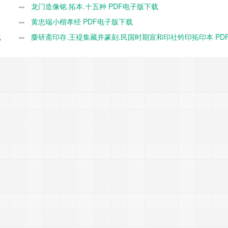
本 PDF电子版下载
龙门造像铭.拓本.十五种 PDF电子版下载
黄忠端小楷孝经 PDF电子版下载
载
麋研斋印存.王褆集藏并篆刻.民国时期宣和印社钤印拓印本 PD
下载