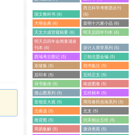
西北科学考察团丛刊
国文教科书 (6)
(6)
大明会典 (6)
皇明十六家小品 (6)
天文大成管窥辑要 (6)
明天启四年刊本 (6)
明天启四年金阊童涌泉
刊本 (6)
设计人类学系列 (5)
西域考古图记 (5)
三朝北盟会编 (5)
东坡集 (5)
四书集注 (5)
后印本 (5)
五经正文 (5)
诗书集传 (5)
南巡图卷 (5)
搜山图系列 (5)
五经精本 (5)
亚细亚大观 (5)
周培春民俗画系列 (5)
元曲选 (5)
北支 (5)
推背图 (5)
仿宋相台五经 (5)
周易集解 (5)
唐诗类苑 (5)