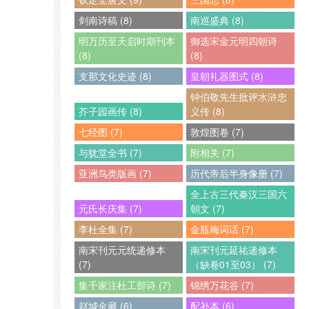
剑南诗稿 (8)
南巡盛典 (8)
明万历至天启时期刊本
御选宋金元明四朝诗
(8)
(8)
支那文化史迹 (8)
皇朝礼器图式 (8)
钟伯敬先生批评水浒忠
芥子园画传 (8)
义传 (8)
七经图 (7)
敦煌图卷 (7)
与犹堂全书 (7)
附相关 (7)
亚洲鸟类版画 (7)
历代帝后半身像册 (7)
全上古三代秦汉三国六
元氏长庆集 (7)
朝文 (7)
李杜全集 (7)
金瓶梅词话 (7)
南宋刊元元统递修本
南宋刊元延祐递修本
(7)
（缺卷01至03） (7)
集千家注杜工部诗 (7)
锦绣万花谷 (7)
赵城金藏 (6)
配补本 (6)