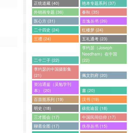
正统道藏 (40)
艳本专题系列 (37)
外销画专题 (36)
春秋 (35)
医心方 (31)
古逸丛书 (26)
二十四史 (24)
红楼梦 (24)
三禮 (24)
五礼通考 (23)
李约瑟（Joseph
Needham）在中国
二十二子 (22)
(22)
李约瑟的中国摄影集
(21)
佩文韵府 (20)
资治通鉴（吴勉学刊
本） (20)
書 (20)
百苗图系列 (19)
汉书 (19)
明史 (18)
硃批谕旨 (18)
三才图会 (17)
中国民间信仰 (17)
聊斋全图 (17)
佚存丛书 (15)