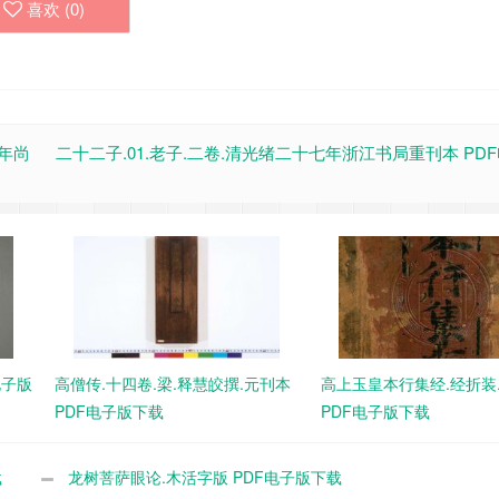
喜欢 (
0
)
五年尚
二十二子.01.老子.二卷.清光绪二十七年浙江书局重刊本 PD
电子版
高僧传.十四卷.梁.释慧皎撰.元刊本
高上玉皇本行集经.经折装
PDF电子版下载
PDF电子版下载
载
龙树菩萨眼论.木活字版 PDF电子版下载