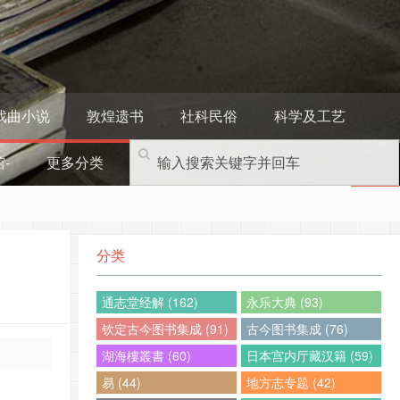
戏曲小说
敦煌遗书
社科民俗
科学及工艺
-
更多分类
分类
通志堂经解 (162)
永乐大典 (93)
钦定古今图书集成 (91)
古今图书集成 (76)
湖海樓叢書 (60)
日本宫内厅藏汉籍 (59)
易 (44)
地方志专题 (42)