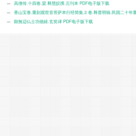
高僧传.十四卷.梁.释慧皎撰.元刊本 PDF电子版下载
香山宝卷.重刻观世音菩萨本行经简集.2 卷.释普明辑.民国二十年
PDF电子版下载
顕無辺仏土功徳経.玄奘译 PDF电子版下载