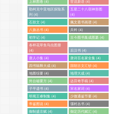
上林图卷 (4)
世说新语 (4)
勒柯克中亚地区探险系
五星二十八宿神形图
列 (4)
(4)
石鼓文 (4)
佩文斋书画谱 (4)
八旗丛书 (4)
兵钤 (4)
初学记 (4)
古今图书集成图纂 (4)
各样花草鱼鸟虫图册
(4)
后汉书 (4)
唐人小集 (4)
唐诗百名家全集 (4)
四书辑释大成 (4)
国朝古文汇钞 (4)
地图综要 (4)
地理大成 (4)
外台秘要方 (4)
达芬奇手稿 (4)
子平遗书 (4)
宋名家词 (4)
明蜀王睿制集 (4)
少微通鉴节要 (4)
帝鉴图说 (4)
彊村丛书 (4)
御制盛京赋 (4)
御定历代赋汇 (4)