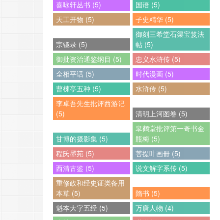
喜咏轩丛书 (5)
国语 (5)
天工开物 (5)
子史精华 (5)
御刻三希堂石渠宝笈法
宗镜录 (5)
帖 (5)
御批资治通鉴纲目 (5)
忠义水浒传 (5)
全相平话 (5)
时代漫画 (5)
曹楝亭五种 (5)
水浒传 (5)
李卓吾先生批评西游记
(5)
清明上河图卷 (5)
皐鹤堂批评第一奇书金
甘博的摄影集 (5)
瓶梅 (5)
程氏墨苑 (5)
菩提叶画冊 (5)
西清古鉴 (5)
说文解字系传 (5)
重修政和经史证类备用
本草 (5)
隋书 (5)
魁本大字五经 (5)
万唐人物 (4)