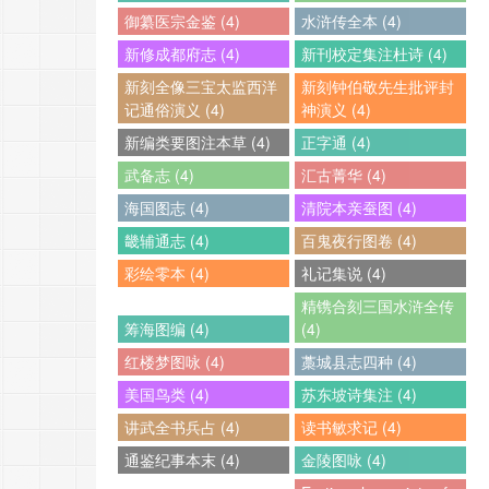
御纂医宗金鉴 (4)
水浒传全本 (4)
新修成都府志 (4)
新刊校定集注杜诗 (4)
新刻全像三宝太监西洋
新刻钟伯敬先生批评封
记通俗演义 (4)
神演义 (4)
新编类要图注本草 (4)
正字通 (4)
武备志 (4)
汇古菁华 (4)
海国图志 (4)
清院本亲蚕图 (4)
畿辅通志 (4)
百鬼夜行图卷 (4)
彩绘零本 (4)
礼记集说 (4)
精镌合刻三国水浒全传
筹海图编 (4)
(4)
红楼梦图咏 (4)
藁城县志四种 (4)
美国鸟类 (4)
苏东坡诗集注 (4)
讲武全书兵占 (4)
读书敏求记 (4)
通鉴纪事本末 (4)
金陵图咏 (4)