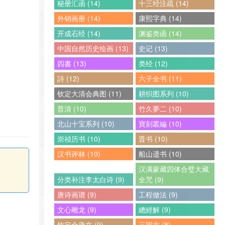
秘册汇函 (14)
十三经注疏 (14)
外销画册 (14)
康熙字典 (14)
开成石经 (14)
渊鉴类函 (14)
中国自然历史绘画 (13)
史记 (13)
四書 (13)
类经 (12)
詩 (12)
六子全书 (11)
钦定大清会典图 (11)
耕织图系列 (10)
普清 (10)
竹久夢二 (10)
北山十宝系列 (10)
寶刻叢編 (10)
崇祯历书 (10)
晋书 (10)
汉书评林 (10)
船山遗书 (10)
汉满蒙藏四体合璧大藏
分类补注李太白诗 (9)
全咒 (9)
唐诗画谱 (9)
工程做法 (9)
文心雕龙 (9)
總經解 (9)
钦定全唐文 (9)
三国志 (8)