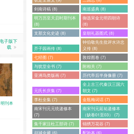
剑南诗稿 (8)
南巡盛典 (8)
明万历至天启时期刊本
御选宋金元明四朝诗
(8)
(8)
支那文化史迹 (8)
皇朝礼器图式 (8)
F电子版下
钟伯敬先生批评水浒忠
载
芥子园画传 (8)
义传 (8)
七经图 (7)
敦煌图卷 (7)
与犹堂全书 (7)
附相关 (7)
亚洲鸟类版画 (7)
历代帝后半身像册 (7)
全上古三代秦汉三国六
元氏长庆集 (7)
朝文 (7)
李杜全集 (7)
金瓶梅词话 (7)
.明刊本
南宋刊元元统递修本
南宋刊元延祐递修本
(7)
（缺卷01至03） (7)
集千家注杜工部诗 (7)
锦绣万花谷 (7)
赵城金藏 (6)
配补本 (6)