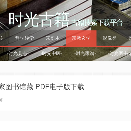
时光古籍
–古籍搜索下载平台
传
哲学经学
宋刻本
宗教玄学
影像类
-时光县志-
-时光中医-
-时光家谱-
-时光图书馆
家图书馆藏 PDF电子版下载
览