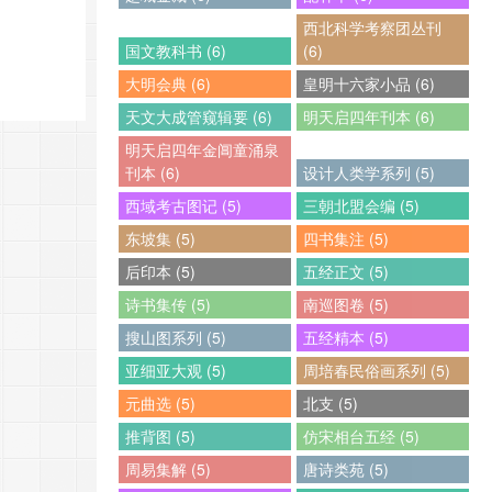
西北科学考察团丛刊
国文教科书 (6)
(6)
大明会典 (6)
皇明十六家小品 (6)
天文大成管窥辑要 (6)
明天启四年刊本 (6)
明天启四年金阊童涌泉
刊本 (6)
设计人类学系列 (5)
西域考古图记 (5)
三朝北盟会编 (5)
东坡集 (5)
四书集注 (5)
后印本 (5)
五经正文 (5)
诗书集传 (5)
南巡图卷 (5)
搜山图系列 (5)
五经精本 (5)
亚细亚大观 (5)
周培春民俗画系列 (5)
元曲选 (5)
北支 (5)
推背图 (5)
仿宋相台五经 (5)
周易集解 (5)
唐诗类苑 (5)