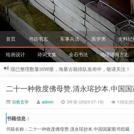
首页
书目书志
军事兵法
医学类
史料纪
绘画设计
诗词文集
金石书法
地理堪舆方志
现已整理数量30W册，海量古籍排队发布中，敬请关注！
二十一种救度佛母赞.清永瑢抄本.中国国
宗教玄学
admin
3年前 (2023-07-18)
138次浏
书籍信息：
书籍名称：二十一种救度佛母赞.清永瑢抄本.中国国家图书馆藏