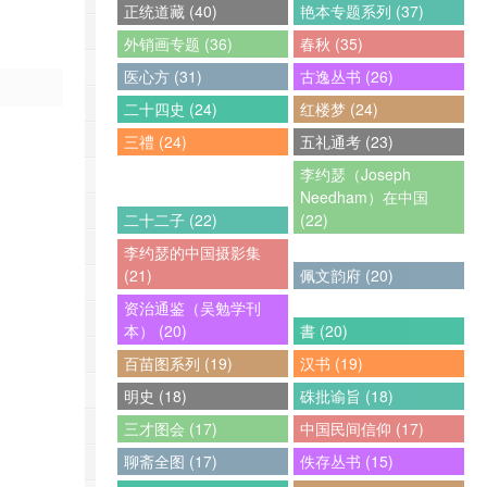
正统道藏 (40)
艳本专题系列 (37)
外销画专题 (36)
春秋 (35)
医心方 (31)
古逸丛书 (26)
二十四史 (24)
红楼梦 (24)
三禮 (24)
五礼通考 (23)
李约瑟（Joseph
Needham）在中国
二十二子 (22)
(22)
李约瑟的中国摄影集
(21)
佩文韵府 (20)
资治通鉴（吴勉学刊
本） (20)
書 (20)
百苗图系列 (19)
汉书 (19)
明史 (18)
硃批谕旨 (18)
三才图会 (17)
中国民间信仰 (17)
聊斋全图 (17)
佚存丛书 (15)