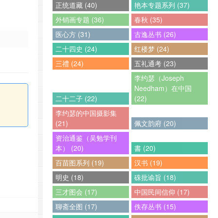
正统道藏 (40)
艳本专题系列 (37)
外销画专题 (36)
春秋 (35)
医心方 (31)
古逸丛书 (26)
二十四史 (24)
红楼梦 (24)
三禮 (24)
五礼通考 (23)
李约瑟（Joseph
Needham）在中国
二十二子 (22)
(22)
李约瑟的中国摄影集
(21)
佩文韵府 (20)
资治通鉴（吴勉学刊
本） (20)
書 (20)
百苗图系列 (19)
汉书 (19)
明史 (18)
硃批谕旨 (18)
三才图会 (17)
中国民间信仰 (17)
聊斋全图 (17)
佚存丛书 (15)