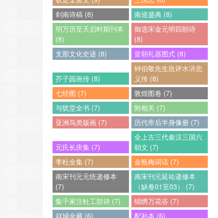
剑南诗稿 (8)
南巡盛典 (8)
明万历至天启时期刊本
御选宋金元明四朝诗
(8)
(8)
支那文化史迹 (8)
皇朝礼器图式 (8)
钟伯敬先生批评水浒忠
芥子园画传 (8)
义传 (8)
七经图 (7)
敦煌图卷 (7)
与犹堂全书 (7)
附相关 (7)
亚洲鸟类版画 (7)
历代帝后半身像册 (7)
全上古三代秦汉三国六
元氏长庆集 (7)
朝文 (7)
李杜全集 (7)
金瓶梅词话 (7)
南宋刊元元统递修本
南宋刊元延祐递修本
(7)
（缺卷01至03） (7)
集千家注杜工部诗 (7)
锦绣万花谷 (7)
赵城金藏 (6)
配补本 (6)