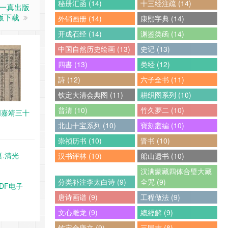
秘册汇函 (14)
十三经注疏 (14)
川一真出版
子版下载
外销画册 (14)
康熙字典 (14)
开成石经 (14)
渊鉴类函 (14)
中国自然历史绘画 (13)
史记 (13)
四書 (13)
类经 (12)
詩 (12)
六子全书 (11)
钦定大清会典图 (11)
耕织图系列 (10)
普清 (10)
竹久夢二 (10)
明嘉靖三十
北山十宝系列 (10)
寶刻叢編 (10)
崇祯历书 (10)
晋书 (10)
纂.清光
汉书评林 (10)
船山遗书 (10)
汉满蒙藏四体合璧大藏
分类补注李太白诗 (9)
全咒 (9)
PDF电子
唐诗画谱 (9)
工程做法 (9)
文心雕龙 (9)
總經解 (9)
钦定全唐文 (9)
三国志 (8)