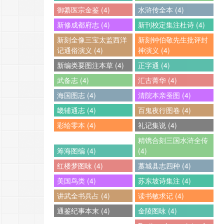
御纂医宗金鉴 (4)
水浒传全本 (4)
新修成都府志 (4)
新刊校定集注杜诗 (4)
新刻全像三宝太监西洋
新刻钟伯敬先生批评封
记通俗演义 (4)
神演义 (4)
新编类要图注本草 (4)
正字通 (4)
武备志 (4)
汇古菁华 (4)
海国图志 (4)
清院本亲蚕图 (4)
畿辅通志 (4)
百鬼夜行图卷 (4)
彩绘零本 (4)
礼记集说 (4)
精镌合刻三国水浒全传
筹海图编 (4)
(4)
红楼梦图咏 (4)
藁城县志四种 (4)
美国鸟类 (4)
苏东坡诗集注 (4)
讲武全书兵占 (4)
读书敏求记 (4)
通鉴纪事本末 (4)
金陵图咏 (4)