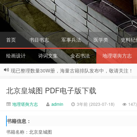
首页
书目书志
军事兵法
医学类
史料纪
绘画设计
诗词文集
金石书法
地理堪舆方志
现已整理数量30W册，海量古籍排队发布中，敬请关注！
北京皇城图 PDF电子版下载
地理堪舆方志
admin
3年前 (2023-07-18)
14
书籍信息：
书籍名称：北京皇城图