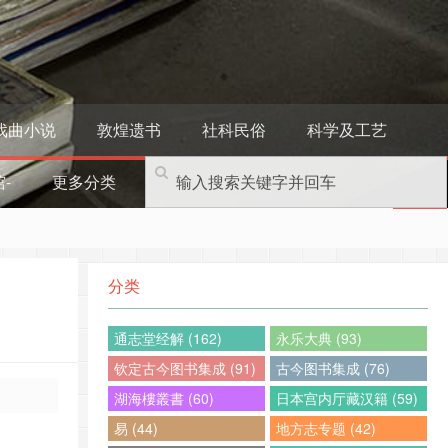
戏曲小说
敦煌遗书
社科民俗
科学及工艺
-
更多分类
分类
通志堂经解 (162)
永乐大典 (93)
钦定古今图书集成 (91)
古今图书集成 (76)
湖海樓叢書 (60)
日本宫内厅藏汉籍 (59)
易 (44)
地方志专题 (42)