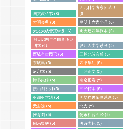
西北科学考察团丛刊
国文教科书 (6)
(6)
大明会典 (6)
皇明十六家小品 (6)
天文大成管窥辑要 (6)
明天启四年刊本 (6)
明天启四年金阊童涌泉
刊本 (6)
设计人类学系列 (5)
西域考古图记 (5)
三朝北盟会编 (5)
东坡集 (5)
四书集注 (5)
后印本 (5)
五经正文 (5)
诗书集传 (5)
南巡图卷 (5)
搜山图系列 (5)
五经精本 (5)
亚细亚大观 (5)
周培春民俗画系列 (5)
元曲选 (5)
北支 (5)
推背图 (5)
仿宋相台五经 (5)
周易集解 (5)
唐诗类苑 (5)