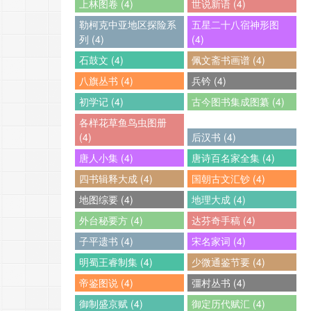
上林图卷 (4)
世说新语 (4)
勒柯克中亚地区探险系
五星二十八宿神形图
列 (4)
(4)
石鼓文 (4)
佩文斋书画谱 (4)
八旗丛书 (4)
兵钤 (4)
初学记 (4)
古今图书集成图纂 (4)
各样花草鱼鸟虫图册
(4)
后汉书 (4)
唐人小集 (4)
唐诗百名家全集 (4)
四书辑释大成 (4)
国朝古文汇钞 (4)
地图综要 (4)
地理大成 (4)
外台秘要方 (4)
达芬奇手稿 (4)
子平遗书 (4)
宋名家词 (4)
明蜀王睿制集 (4)
少微通鉴节要 (4)
帝鉴图说 (4)
彊村丛书 (4)
御制盛京赋 (4)
御定历代赋汇 (4)