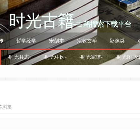
时光古籍
–古籍搜索下载平台
传
哲学经学
宋刻本
宗教玄学
影像类
-时光县志-
-时光中医-
-时光家谱-
-时光图书馆
7次浏览