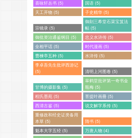
喜咏轩丛书 (5)
国语 (5)
天工开物 (5)
子史精华 (5)
御刻三希堂石渠宝笈法
宗镜录 (5)
帖 (5)
御批资治通鉴纲目 (5)
忠义水浒传 (5)
全相平话 (5)
时代漫画 (5)
曹楝亭五种 (5)
水浒传 (5)
李卓吾先生批评西游记
(5)
清明上河图卷 (5)
皐鹤堂批评第一奇书金
甘博的摄影集 (5)
瓶梅 (5)
程氏墨苑 (5)
菩提叶画冊 (5)
西清古鉴 (5)
说文解字系传 (5)
重修政和经史证类备用
本草 (5)
隋书 (5)
魁本大字五经 (5)
万唐人物 (4)