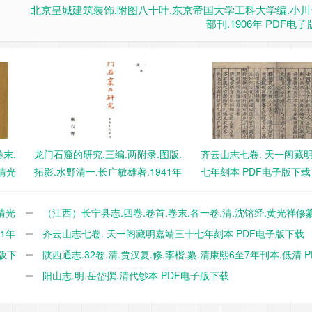
北京皇城建筑装饰.附图八十叶.东京帝国大学工科大学编.小
部刊.1906年 PDF电
末.
龙门石窟的研究.三编.两附录.图版.
齐云山志七卷. 天一阁藏
清光
拓影.水野清一.长广敏雄著.1941年
七年刻本 PDF电子版下载
出版 PDF电子版下载
清光
（江西）长宁县志.四卷.卷首.卷末.各一卷.清.沈镕经.黄光祥修
1年
绪16年刊本 PDF电子版下载
齐云山志七卷. 天一阁藏明嘉靖三十七年刻本 PDF电子版下载
版下
陕西通志.32卷.清.贾汉复.修.李楷.纂.清康熙6至7年刊本.低清 
版下载
阳山志.明.岳岱撰.清代钞本 PDF电子版下载