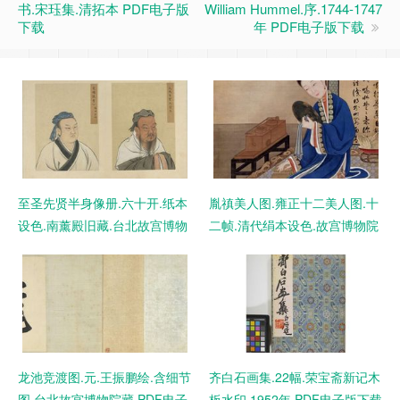
书.宋珏集.清拓本 PDF电子版
William Hummel.序.1744-1747
下载
年 PDF电子版下载
至圣先贤半身像册.六十开.纸本
胤禛美人图.雍正十二美人图.十
设色.南薰殿旧藏.台北故宫博物
二帧.清代绢本设色.故宫博物院
院藏 PDF电子版下载
藏 PDF电子版下载
龙池竞渡图.元.王振鹏绘.含细节
齐白石画集.22幅.荣宝斋新记木
图.台北故宫博物院藏 PDF电子
板水印.1952年 PDF电子版下载