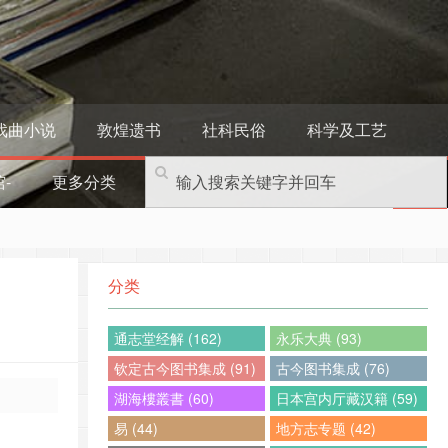
戏曲小说
敦煌遗书
社科民俗
科学及工艺
-
更多分类
分类
通志堂经解 (162)
永乐大典 (93)
钦定古今图书集成 (91)
古今图书集成 (76)
湖海樓叢書 (60)
日本宫内厅藏汉籍 (59)
易 (44)
地方志专题 (42)