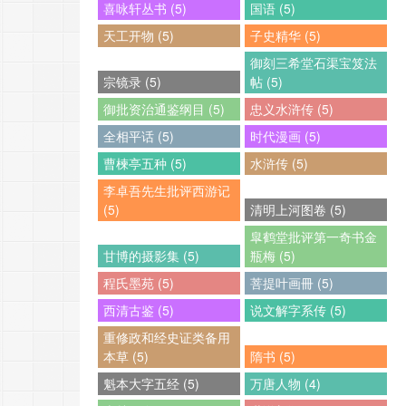
喜咏轩丛书 (5)
国语 (5)
天工开物 (5)
子史精华 (5)
御刻三希堂石渠宝笈法
宗镜录 (5)
帖 (5)
御批资治通鉴纲目 (5)
忠义水浒传 (5)
全相平话 (5)
时代漫画 (5)
曹楝亭五种 (5)
水浒传 (5)
李卓吾先生批评西游记
(5)
清明上河图卷 (5)
皐鹤堂批评第一奇书金
甘博的摄影集 (5)
瓶梅 (5)
程氏墨苑 (5)
菩提叶画冊 (5)
西清古鉴 (5)
说文解字系传 (5)
重修政和经史证类备用
本草 (5)
隋书 (5)
魁本大字五经 (5)
万唐人物 (4)