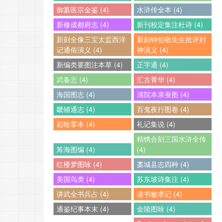
御纂医宗金鉴 (4)
水浒传全本 (4)
新修成都府志 (4)
新刊校定集注杜诗 (4)
新刻全像三宝太监西洋
新刻钟伯敬先生批评封
记通俗演义 (4)
神演义 (4)
新编类要图注本草 (4)
正字通 (4)
武备志 (4)
汇古菁华 (4)
海国图志 (4)
清院本亲蚕图 (4)
畿辅通志 (4)
百鬼夜行图卷 (4)
彩绘零本 (4)
礼记集说 (4)
精镌合刻三国水浒全传
筹海图编 (4)
(4)
红楼梦图咏 (4)
藁城县志四种 (4)
美国鸟类 (4)
苏东坡诗集注 (4)
讲武全书兵占 (4)
读书敏求记 (4)
通鉴纪事本末 (4)
金陵图咏 (4)