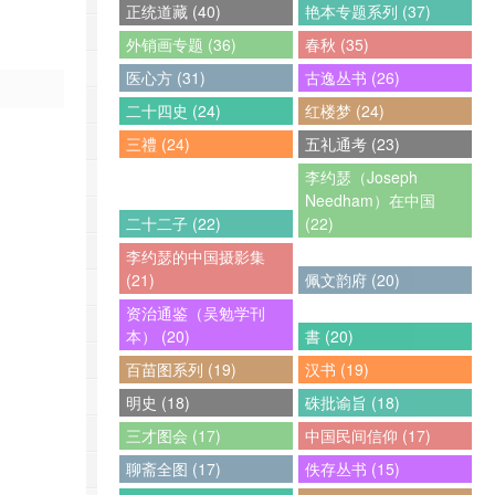
正统道藏 (40)
艳本专题系列 (37)
外销画专题 (36)
春秋 (35)
医心方 (31)
古逸丛书 (26)
二十四史 (24)
红楼梦 (24)
三禮 (24)
五礼通考 (23)
李约瑟（Joseph
Needham）在中国
二十二子 (22)
(22)
李约瑟的中国摄影集
(21)
佩文韵府 (20)
资治通鉴（吴勉学刊
本） (20)
書 (20)
百苗图系列 (19)
汉书 (19)
明史 (18)
硃批谕旨 (18)
三才图会 (17)
中国民间信仰 (17)
聊斋全图 (17)
佚存丛书 (15)