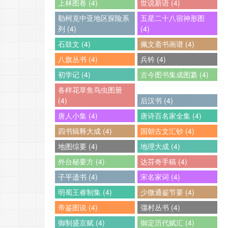
上林图卷 (4)
世说新语 (4)
勒柯克中亚地区探险系
五星二十八宿神形图
列 (4)
(4)
石鼓文 (4)
佩文斋书画谱 (4)
八旗丛书 (4)
兵钤 (4)
初学记 (4)
古今图书集成图纂 (4)
各样花草鱼鸟虫图册
(4)
后汉书 (4)
唐人小集 (4)
唐诗百名家全集 (4)
四书辑释大成 (4)
国朝古文汇钞 (4)
地图综要 (4)
地理大成 (4)
外台秘要方 (4)
达芬奇手稿 (4)
子平遗书 (4)
宋名家词 (4)
明蜀王睿制集 (4)
少微通鉴节要 (4)
帝鉴图说 (4)
彊村丛书 (4)
御制盛京赋 (4)
御定历代赋汇 (4)