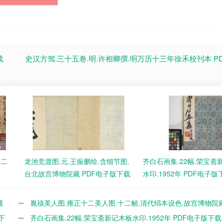
载
史汉方驾.三十五卷.明.许相卿撰.明万历十三年徐禾校刊本 P
十二
龙池竞渡图.元.王振鹏绘.含细节图.
齐白石画集.22幅.荣宝斋
藏
台北故宫博物院藏 PDF电子版下载
水印.1952年 PDF电子版
藏
胤禛美人图.雍正十二美人图.十二帧.清代绢本设色.故宫博物院藏
下
电子版下载
齐白石画集.22幅.荣宝斋新记木板水印.1952年 PDF电子版下载