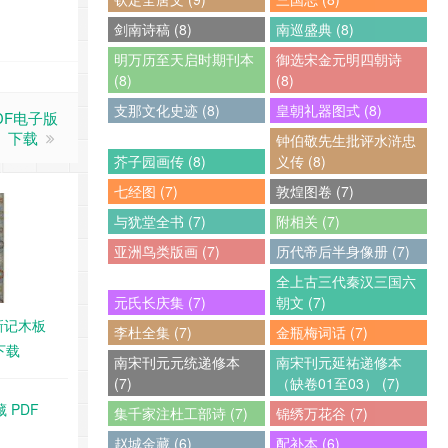
剑南诗稿 (8)
南巡盛典 (8)
明万历至天启时期刊本
御选宋金元明四朝诗
(8)
(8)
支那文化史迹 (8)
皇朝礼器图式 (8)
DF电子版
下载
钟伯敬先生批评水浒忠
芥子园画传 (8)
义传 (8)
七经图 (7)
敦煌图卷 (7)
与犹堂全书 (7)
附相关 (7)
亚洲鸟类版画 (7)
历代帝后半身像册 (7)
全上古三代秦汉三国六
元氏长庆集 (7)
朝文 (7)
新记木板
李杜全集 (7)
金瓶梅词话 (7)
下载
南宋刊元元统递修本
南宋刊元延祐递修本
(7)
（缺卷01至03） (7)
 PDF
集千家注杜工部诗 (7)
锦绣万花谷 (7)
赵城金藏 (6)
配补本 (6)