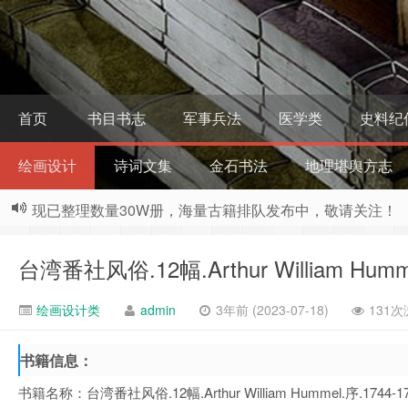
首页
书目书志
军事兵法
医学类
史料纪
绘画设计
诗词文集
金石书法
地理堪舆方志
现已整理数量30W册，海量古籍排队发布中，敬请关注！
台湾番社风俗.12幅.Arthur William Hu
绘画设计类
admin
3年前 (2023-07-18)
131次
书籍信息：
书籍名称：台湾番社风俗.12幅.Arthur William Hummel.序.1744-1