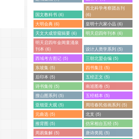
西北科学考察团丛刊
国文教科书 (6)
(6)
大明会典 (6)
皇明十六家小品 (6)
天文大成管窥辑要 (6)
明天启四年刊本 (6)
明天启四年金阊童涌泉
刊本 (6)
设计人类学系列 (5)
西域考古图记 (5)
三朝北盟会编 (5)
东坡集 (5)
四书集注 (5)
后印本 (5)
五经正文 (5)
诗书集传 (5)
南巡图卷 (5)
搜山图系列 (5)
五经精本 (5)
亚细亚大观 (5)
周培春民俗画系列 (5)
元曲选 (5)
北支 (5)
推背图 (5)
仿宋相台五经 (5)
周易集解 (5)
唐诗类苑 (5)