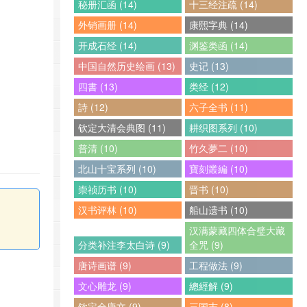
秘册汇函 (14)
十三经注疏 (14)
外销画册 (14)
康熙字典 (14)
开成石经 (14)
渊鉴类函 (14)
中国自然历史绘画 (13)
史记 (13)
四書 (13)
类经 (12)
詩 (12)
六子全书 (11)
钦定大清会典图 (11)
耕织图系列 (10)
普清 (10)
竹久夢二 (10)
北山十宝系列 (10)
寶刻叢編 (10)
崇祯历书 (10)
晋书 (10)
汉书评林 (10)
船山遗书 (10)
汉满蒙藏四体合璧大藏
分类补注李太白诗 (9)
全咒 (9)
唐诗画谱 (9)
工程做法 (9)
文心雕龙 (9)
總經解 (9)
钦定全唐文 (9)
三国志 (8)